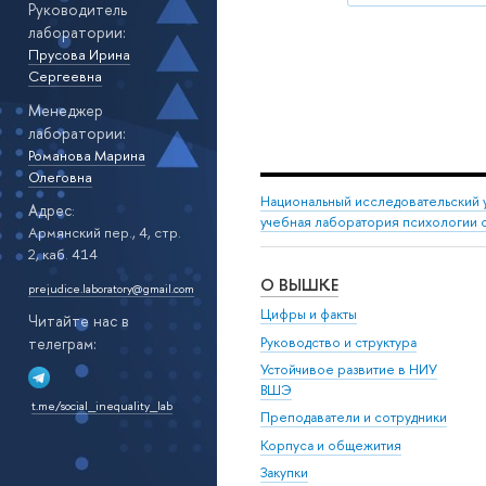
Руководитель
лаборатории:
Прусова Ирина
Сергеевна
Менеджер
лаборатории:
Романова Марина
Олеговна
Национальный исследовательский 
Адрес
:
учебная лаборатория психологии 
Армянский пер., 4, стр.
2, каб. 414
О ВЫШКЕ
prejudice.laboratory@gmail.com
Цифры и факты
Читайте нас в
Руководство и структура
телеграм:
Устойчивое развитие в НИУ
ВШЭ
t.me/social_inequality_lab
Преподаватели и сотрудники
Корпуса и общежития
Закупки