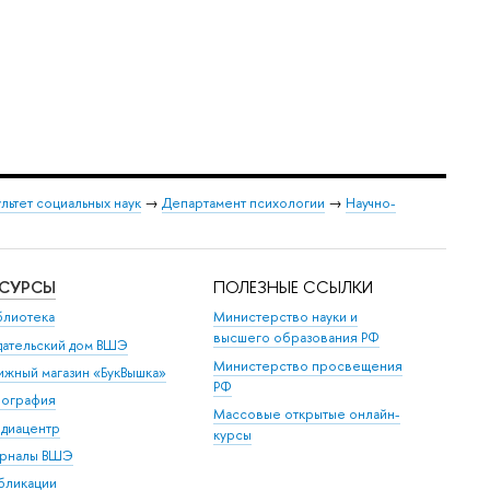
льтет социальных наук
→
Департамент психологии
→
Научно-
ЕСУРСЫ
ПОЛЕЗНЫЕ ССЫЛКИ
блиотека
Министерство науки и
высшего образования РФ
дательский дом ВШЭ
Министерство просвещения
ижный магазин «БукВышка»
РФ
пография
Массовые открытые онлайн-
диацентр
курсы
рналы ВШЭ
бликации