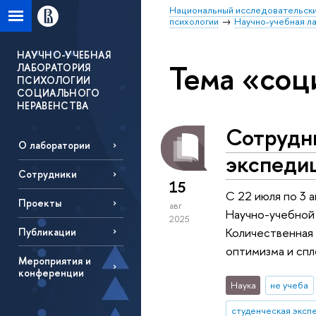
Национальный исследовательски
психологии
Научно-учебная л
НАУЧНО-УЧЕБНАЯ
Тема «соц
ЛАБОРАТОРИЯ
ПСИХОЛОГИИ
СОЦИАЛЬНОГО
НЕРАВЕНСТВА
Сотрудн
О лаборатории
экспеди
Сотрудники
15
С 22 июля по 3 
Проекты
авг
Научно-учебной 
2025
Количественная 
Публикации
оптимизма и спл
Мероприятия и
конференции
Наука
не учеба
студенческая эксп