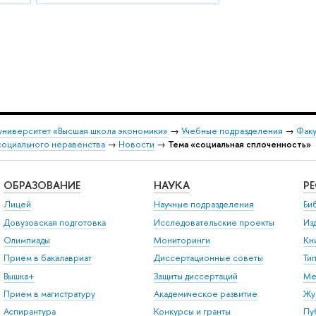
университет «Высшая школа экономики»
→
Учебные подразделения
→
Факу
социального неравенства
→
Новости
→
Тема «социальная сплоченность»
ОБРАЗОВАНИЕ
НАУКА
Р
Лицей
Научные подразделения
Би
Довузовская подготовка
Исследовательские проекты
Из
Олимпиады
Мониторинги
Кн
Прием в бакалавриат
Диссертационные советы
Ти
Вышка+
Защиты диссертаций
Ме
Прием в магистратуру
Академическое развитие
Жу
Аспирантура
Конкурсы и гранты
Пу