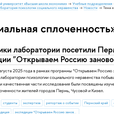
й университет «Высшая школа экономики»
Учебные подразделения
аборатория психологии социального неравенства
Новости
Тема «
иальная сплоченность
ики лаборатории посетили Пер
ции "Открываем Россию заново
августа 2025 года в рамках программы “Открываем Россию
лаборатории психологии социального неравенства побыв
и качественная части исследования были посвящены изуч
оченности жителей городов Пермь, Чусовой и Кизел.
студенты
экспертиза
репортаж о событии
Пермский край
едиция
экспедиции “Открываем Россию заново”