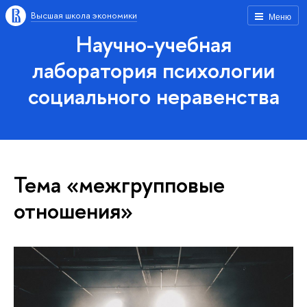
Высшая школа экономики
Меню
Научно-учебная
лаборатория психологии
социального неравенства
Тема «межгрупповые
отношения»