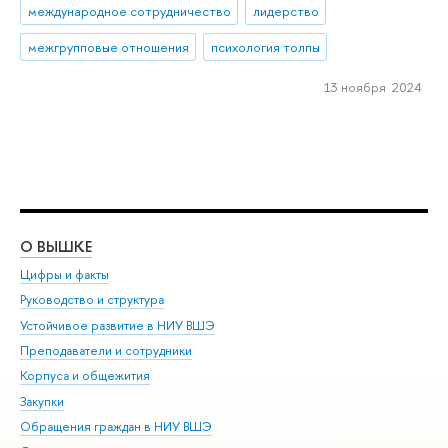
международное сотрудничество
лидерство
межгрупповые отношения
психология толпы
13 ноября 2024
О ВЫШКЕ
ОБ
Цифры и факты
Ли
Руководство и структура
Дов
Устойчивое развитие в НИУ ВШЭ
Ол
Преподаватели и сотрудники
При
Корпуса и общежития
Вы
Закупки
При
Обращения граждан в НИУ ВШЭ
Ас