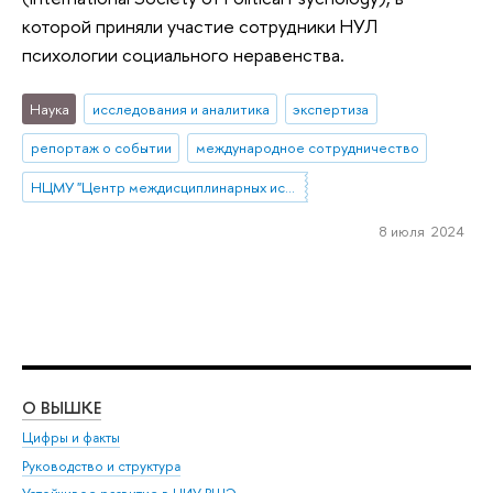
которой приняли участие сотрудники НУЛ
психологии социального неравенства.
Наука
исследования и аналитика
экспертиза
репортаж о событии
международное сотрудничество
НЦМУ "Центр междисциплинарных исследований человеческого потенциала"
8 июля 2024
О ВЫШКЕ
ОБ
Цифры и факты
Ли
Руководство и структура
Дов