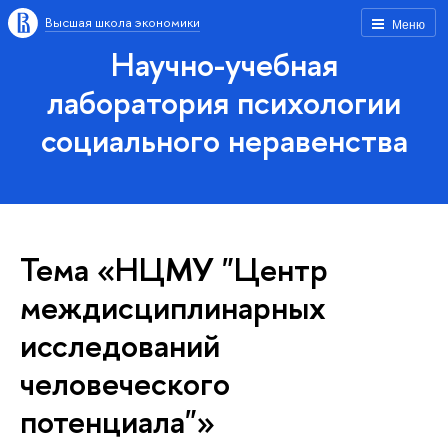
Высшая школа экономики
Меню
Научно-учебная
лаборатория психологии
социального неравенства
Тема «НЦМУ "Центр
междисциплинарных
исследований
человеческого
потенциала"»