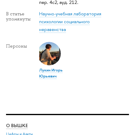
пер. 4с2, ауд. 212.
Научно-учебная лаборатория
статье
упомянуты
психологии социального
неравенства
Персоны
Лукин Игорь
Юрьевич
О ВЫШКЕ
ОБ
Цифры и факты
Ли