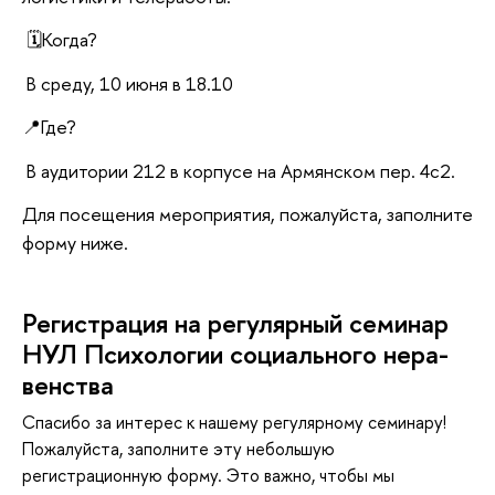
🗓️Когда?
среду, 10 июня в 18.10
📍Где?
аудитории 212 в корпусе на Армянском пер. 4с2.
Для посещения мероприятия, пожалуйста, заполните
форму ниже.
Ре­ги­стра­ция на ре­гу­ляр­ный се­ми­нар
НУЛ Пси­хо­ло­гии со­ци­аль­но­го нера­
ен­ства
Спасибо за интерес к нашему регулярному семинару!
Пожалуйста, заполните эту небольшую
регистрационную форму. Это важно, чтобы мы