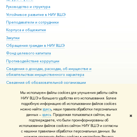
Руководство и структура
Дов
Устойчивое развитие в НИУ ВШЭ
Ол
Преподаватели и сотрудники
При
Корпуса и общежития
ыш
Закупки
При
Обращения граждан в НИУ ВШЭ
Ас
Фонд целевого капитала
До
Противодействие коррупции
Цен
Сведения о доходах, расходах, об имуществе и
Би
обязательствах имущественного характера
Об
Сведения об образовательной организации
Обр
Людям с ограниченными возможностями здоровья
Мы используем файлы cookies для улучшения работы сайта
Единая платежная страница
НИУ ВШЭ и большего удобства его использования. Более
подробную информацию об использовании файлов cookies
Работа в Вышке
можно найти
здесь
, наши правила обработки персональных
данных –
здесь
. Продолжая пользоваться сайтом, вы
✖
Редактору
подтверждаете, что были проинформированы о
© НИУ ВШЭ 1993–2026
Адреса и контакты
Условия использования
использовании файлов cookies сайтом НИУ ВШЭ и согласны
с нашими правилами обработки персональных данных. Вы
материало
Политика конфиденциальности
Карта сайта
можете отключить файлы cookies в настройках Вашего