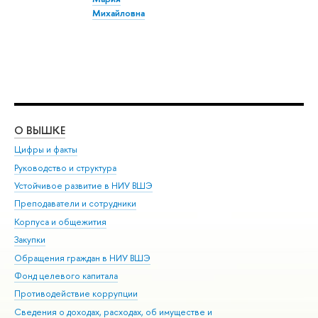
Михайловна
О ВЫШКЕ
ОБ
Цифры и факты
Ли
Руководство и структура
Дов
Устойчивое развитие в НИУ ВШЭ
Ол
Преподаватели и сотрудники
При
Корпуса и общежития
Вы
Закупки
При
Обращения граждан в НИУ ВШЭ
Ас
Фонд целевого капитала
До
Противодействие коррупции
Цен
Сведения о доходах, расходах, об имуществе и
Би