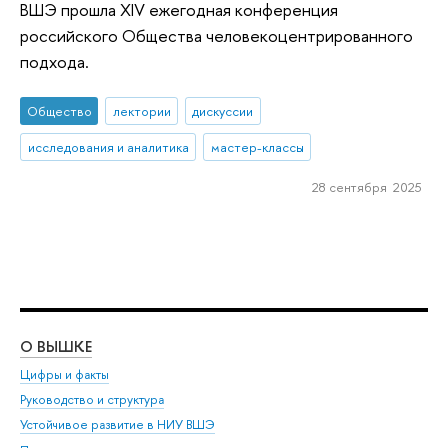
ВШЭ прошла XIV ежегодная конференция
российского Общества человекоцентрированного
подхода.
Общество
лектории
дискуссии
исследования и аналитика
мастер-классы
28 сентября 2025
О ВЫШКЕ
ОБ
Цифры и факты
Ли
Руководство и структура
Дов
Устойчивое развитие в НИУ ВШЭ
Ол