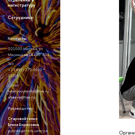
магистратуру
Сотрудники
Контакты
101000 Москва, ул.
Мясницкая 18 каб. 401
Тел.:
+7 (495) 772-9590 *
15395
E-mail:
hstarovoytenko@hse.ru
;
aisaeva@hse.ru
Руководство
Старовойтенко
Елена Борисовна
руководитель центра
Органи