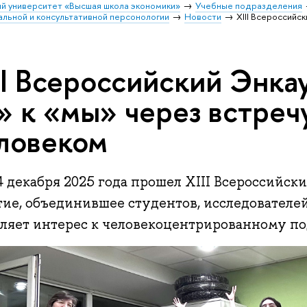
й университет «Высшая школа экономики»
Учебные подразделения
льной и консультативной персонологии
Новости
XIII Всероссийск
II Всероссийский Энкау
» к «мы» через встреч
ловеком
4 декабря 2025 года прошел XIII Всероссийс
ие, объединившее студентов, исследователей,
еляет интерес к человекоцентрированному по