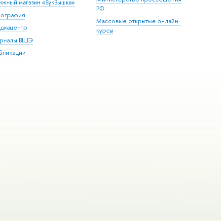
ижный магазин «БукВышка»
РФ
пография
Массовые открытые онлайн-
диацентр
курсы
рналы ВШЭ
бликации