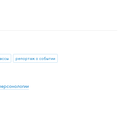
ассы
репортаж о событии
персонологии