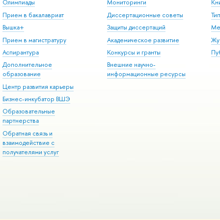
Олимпиады
Мониторинги
Кн
Прием в бакалавриат
Диссертационные советы
Ти
Вышка+
Защиты диссертаций
Ме
Прием в магистратуру
Академическое развитие
Жу
Аспирантура
Конкурсы и гранты
Пу
Дополнительное
Внешние научно-
образование
информационные ресурсы
Центр развития карьеры
Бизнес-инкубатор ВШЭ
Образовательные
партнерства
Обратная связь и
взаимодействие с
получателями услуг