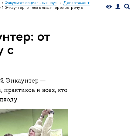
Факультет социальных наук
Департамент
ий Энкаунтер: от «я» к «мы» через встречу с
нтер: от
у с
кий Энкаунтер —
 практиков и всех, кто
дходу.