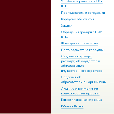
Устойчивое развитие в НИУ
ВШЭ
Преподаватели и сотрудники
Корпуса и общежития
Закупки
Обращения граждан в НИУ
ВШЭ
Фонд целевого капитала
Противодействие коррупции
Сведения о доходах,
расходах, об имуществе и
обязательствах
имущественного характера
Сведения об
образовательной организации
Людям с ограниченными
возможностями здоровья
Единая платежная страница
Работа в Вышке