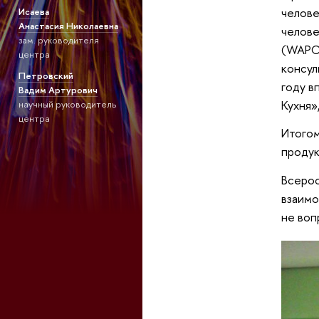
челове
Исаева
Анастасия Николаевна
челове
зам. руководителя
(WAPCE
центра
консул
Петровский
году в
Вадим Артурович
Кухня»
научный руководитель
центра
Итогом
продук
Всерос
взаимо
не воп