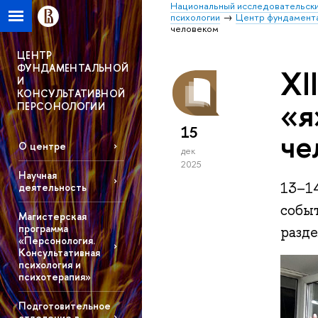
Национальный исследовательски
психологии
Центр фундамента
человеком
ЦЕНТР
ФУНДАМЕНТАЛЬНОЙ
XI
И
КОНСУЛЬТАТИВНОЙ
«я
ПЕРСОНОЛОГИИ
15
че
О центре
дек
2025
Научная
13–1
деятельность
событ
Магистерская
программа
разд
«Персонология.
Консультативная
психология и
психотерапия»
Подготовительное
отделение в