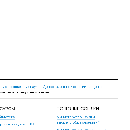
льтет социальных наук
→
Департамент психологии
→
Центр
» через встречу с человеком
ЕСУРСЫ
ПОЛЕЗНЫЕ ССЫЛКИ
блиотека
Министерство науки и
высшего образования РФ
дательский дом ВШЭ
Министерство просвещения