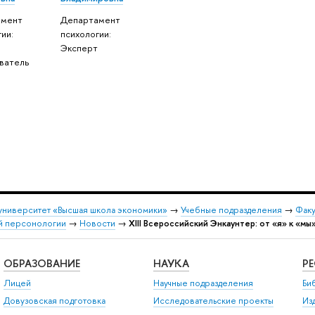
амент
Департамент
ии:
психологии:
й
Эксперт
ватель
университет «Высшая школа экономики»
→
Учебные подразделения
→
Факу
ой персонологии
→
Новости
→
XIII Всероссийский Энкаунтер: от «я» к «мы
ОБРАЗОВАНИЕ
НАУКА
Р
Лицей
Научные подразделения
Би
Довузовская подготовка
Исследовательские проекты
Из