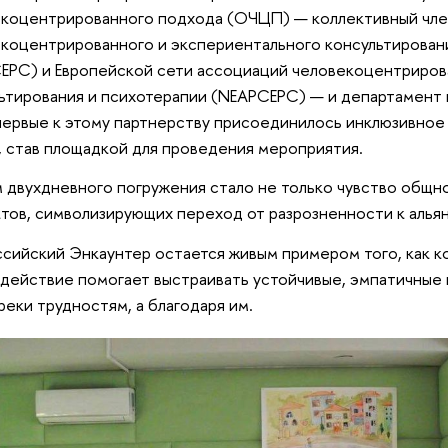
коцентрированного подхода (ОЧЦП) — коллективный чле
коцентрированного и экспериентального консультирован
PC) и Европейской сети ассоциаций человекоцентриров
ьтирования и психотерапии (NEAPCEPC) — и департамент
первые к этому партнерству присоединилось инклюзивно
, став площадкой для проведения мероприятия.
 двухдневного погружения стало не только чувство общно
тов, символизирующих переход от разрозненности к альян
сийский Энкаунтер остается живым примером того, как 
действие помогает выстраивать устойчивые, эмпатичные
реки трудностям, а благодаря им.