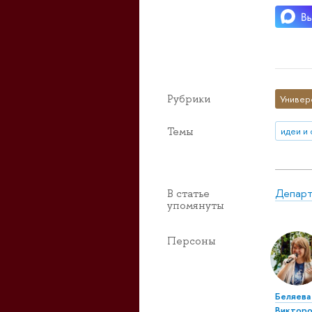
Рубрики
Универ
Темы
идеи и
Департ
В статье
упомянуты
Персоны
Беляева
Викторо