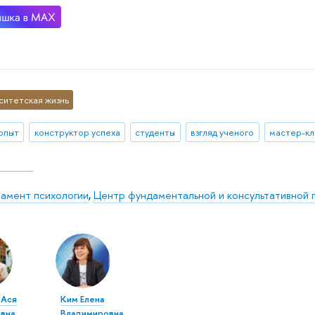
ситетская жизнь
 опыт
конструктор успеха
студенты
взгляд ученого
мастер-кл
амент психологии
,
Центр фундаментальной и консультативной 
 Ася
Ким Елена
вна
Владимировна