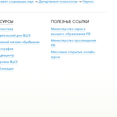
льтет социальных наук
→
Департамент психологии
→
Научно-
ЕСУРСЫ
ПОЛЕЗНЫЕ ССЫЛКИ
блиотека
Министерство науки и
высшего образования РФ
дательский дом ВШЭ
Министерство просвещения
ижный магазин «БукВышка»
РФ
пография
Массовые открытые онлайн-
диацентр
курсы
рналы ВШЭ
бликации