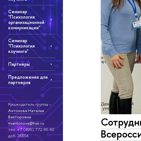
Семинар
"Психология
организационной
коммуникации"
Семинар
"Психология
коучинга"
Партнеры
Предложения для
партнеров
Руководитель группы –
Антонова Наталья
Викторовна
Сотрудни
nvantonova@hse.ru
тел. +7 (495) 772-95-90
Всеросс
доб. 26334