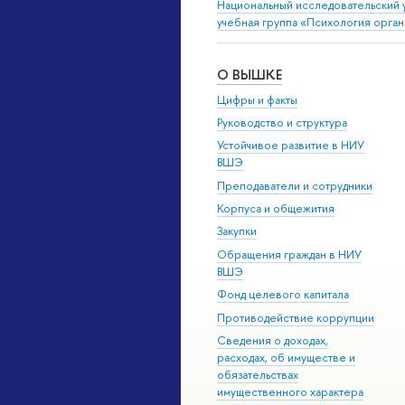
Национальный исследовательский 
учебная группа «Психология орга
О ВЫШКЕ
Цифры и факты
Руководство и структура
Устойчивое развитие в НИУ
ВШЭ
Преподаватели и сотрудники
Корпуса и общежития
Закупки
Обращения граждан в НИУ
ВШЭ
Фонд целевого капитала
Противодействие коррупции
Сведения о доходах,
расходах, об имуществе и
обязательствах
имущественного характера