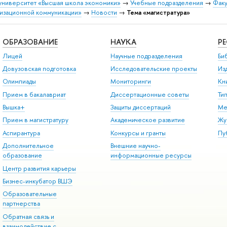
университет «Высшая школа экономики»
→
Учебные подразделения
→
Факу
низационной коммуникации»
→
Новости
→
Тема «магистратура»
ОБРАЗОВАНИЕ
НАУКА
Р
Лицей
Научные подразделения
Би
Довузовская подготовка
Исследовательские проекты
Из
Олимпиады
Мониторинги
Кн
Прием в бакалавриат
Диссертационные советы
Ти
Вышка+
Защиты диссертаций
Ме
Прием в магистратуру
Академическое развитие
Жу
Аспирантура
Конкурсы и гранты
Пу
Дополнительное
Внешние научно-
образование
информационные ресурсы
Центр развития карьеры
Бизнес-инкубатор ВШЭ
Образовательные
партнерства
Обратная связь и
взаимодействие с