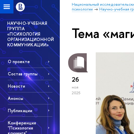
Национальный исследовательски
психологии
Научно-учебная г
НАУЧНО-УЧЕБНАЯ
Тема «маг
ГРУППА
«ПСИХОЛОГИЯ
ОРГАНИЗАЦИОННОЙ
КОММУНИКАЦИИ»
О проекте
Состав группы
26
Новости
ноя
2025
Анонсы
Публикации
Конференция
"Психология
коучинга"