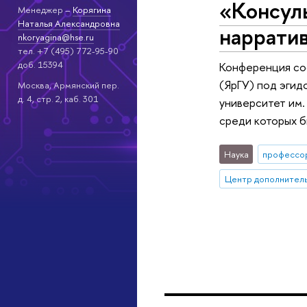
«Консуль
Менеджер –
Корягина
Наталья Александровна
наррати
nkoryagina@hse.ru
тел. +7 (495) 772-95-90
доб. 15394
Конференция сос
(ЯрГУ) под эгид
Москва, Армянский пер.
д. 4, стр. 2, каб. 301
университет им.
среди которых б
Наука
профессо
Центр дополнитель