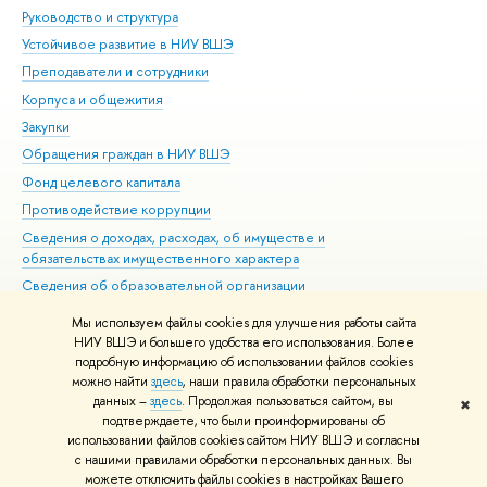
Руководство и структура
Дов
Устойчивое развитие в НИУ ВШЭ
Ол
Преподаватели и сотрудники
При
Корпуса и общежития
Вы
Закупки
При
Обращения граждан в НИУ ВШЭ
Ас
Фонд целевого капитала
До
Противодействие коррупции
Цен
Сведения о доходах, расходах, об имуществе и
Би
обязательствах имущественного характера
Об
Сведения об образовательной организации
Обр
Людям с ограниченными возможностями здоровья
Мы используем файлы cookies для улучшения работы сайта
Единая платежная страница
НИУ ВШЭ и большего удобства его использования. Более
подробную информацию об использовании файлов cookies
Работа в Вышке
можно найти
здесь
, наши правила обработки персональных
данных –
здесь
. Продолжая пользоваться сайтом, вы
✖
Редактору
подтверждаете, что были проинформированы об
© НИУ ВШЭ 1993–2026
Адреса и контакты
Условия использования
использовании файлов cookies сайтом НИУ ВШЭ и согласны
с нашими правилами обработки персональных данных. Вы
материалов
Политика конфиденциальности
Карта сайта
можете отключить файлы cookies в настройках Вашего
Шрифты HSE Sans и HSE Slab разработаны в
Школе дизайна НИУ ВШЭ