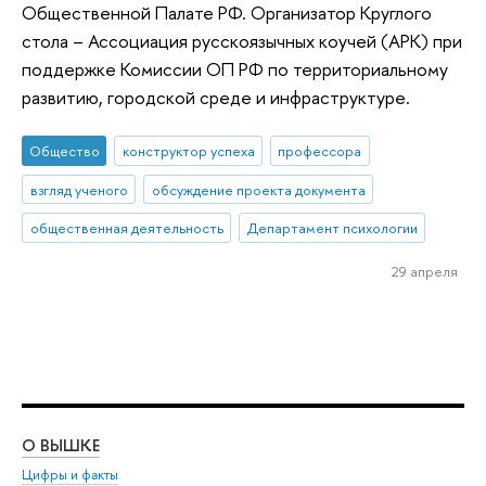
Общественной Палате РФ. Организатор Круглого
стола – Ассоциация русскоязычных коучей (АРК) при
поддержке Комиссии ОП РФ по территориальному
развитию, городской среде и инфраструктуре.
Общество
конструктор успеха
профессора
взгляд ученого
обсуждение проекта документа
общественная деятельность
Департамент психологии
29 апреля
О ВЫШКЕ
ОБ
Цифры и факты
Ли