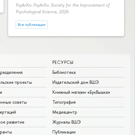
PsyArXiv. PsyArXiv. Society for the Improvement of
Psychological Science, 2026
Все публикации
РЕСУРСЫ
разделения
Библиотека
льские проекты
Издательский дом ВШЭ
и
Книжный магазин «БукВышка»
онные советы
Типография
ертаций
Медиацентр
ое развитие
Журналы ВШЭ
гранты
Публикации