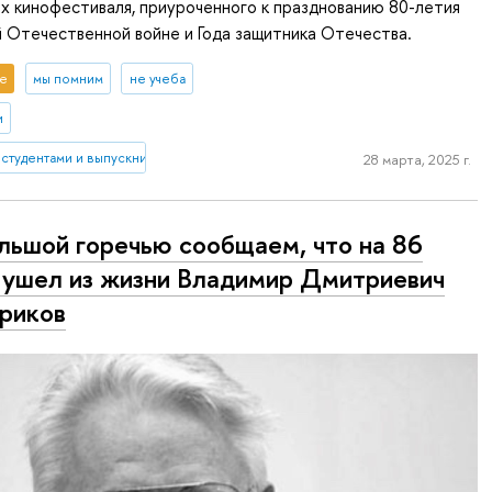
ах кинофестиваля, приуроченного к празднованию 80-летия
 Отечественной войне и Года защитника Отечества.
е
мы помним
не учеба
и
 студентами и выпускниками
28 марта, 2025 г.
льшой горечью сообщаем, что на 86
 ушел из жизни Владимир Дмитриевич
риков