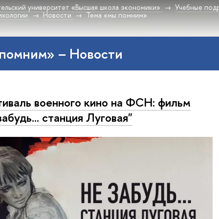
ельский университет «Высшая школа экономики»
Учебные под
ихологии
Новости
Тема «мы помним»
 помним» – Новости
иваль военного кино на ФСН: фильм
забудь... станция Луговая"