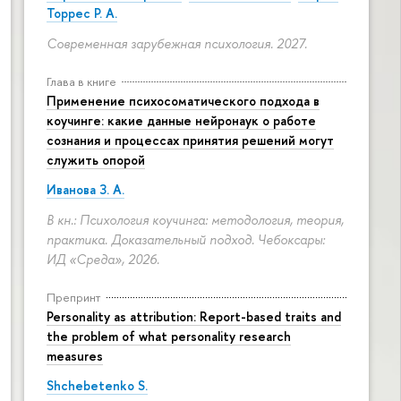
Торрес Р. А.
Современная зарубежная психология. 2027.
Глава в книге
Применение психосоматического подхода в
коучинге: какие данные нейронаук о работе
сознания и процессах принятия решений могут
служить опорой
Иванова З. А.
В кн.: Психология коучинга: методология, теория,
практика. Доказательный подход. Чебоксары:
ИД «Среда», 2026.
Препринт
Personality as attribution: Report-based traits and
the problem of what personality research
measures
Shchebetenko S.