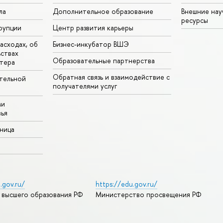
ла
Дополнительное образование
Внешние на
ресурсы
рупции
Центр развития карьеры
асходах, об
Бизнес-инкубатор ВШЭ
ьствах
Образовательные партнерства
тера
Обратная связь и взаимодействие с
тельной
получателями услуг
ми
ья
аница
.gov.ru/
https://edu.gov.ru/
 высшего образования РФ
Министерство просвещения РФ