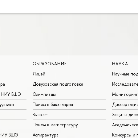
ОБРАЗОВАНИЕ
НАУКА
Лицей
Научные под
ура
Довузовская подготовка
Исследовате
в НИУ ВШЭ
Олимпиады
Мониторинг
удники
Прием в бакалавриат
Диссертаци
Вышка+
Защиты дисс
Прием в магистратуру
Академическ
 НИУ ВШЭ
Аспирантура
Конкурсы и 