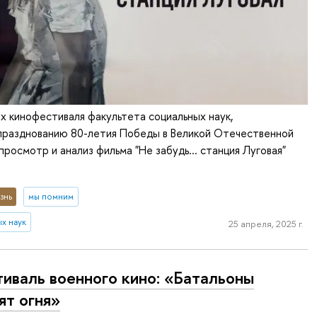
ах кинофестиваля факультета социальных наук,
 празднованию 80-летия Победы в Великой Отечественной
просмотр и анализ фильма "Не забудь... станция Луговая"
знь
мы помним
х наук
25 апреля, 2025 г.
иваль военного кино: «Батальоны
ят огня»