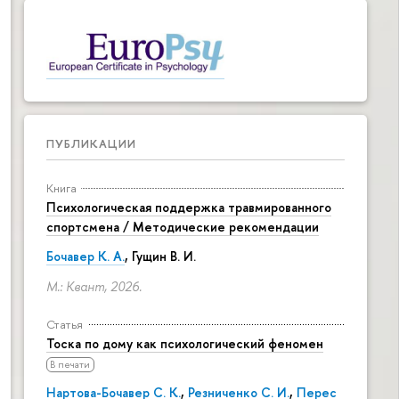
ПУБЛИКАЦИИ
Книга
Психологическая поддержка травмированного
спортсмена / Методические рекомендации
Бочавер К. А.
, Гущин В. И.
М.: Квант, 2026.
Статья
Тоска по дому как психологический феномен
В печати
Нартова-Бочавер С. К.
,
Резниченко С. И.
,
Перес