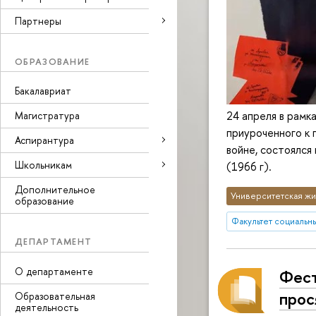
Партнеры
ОБРАЗОВАНИЕ
Бакалавриат
24 апреля в рамк
Магистратура
приуроченного к
Аспирантура
войне, состоялся 
Школьникам
(1966 г).
Дополнительное
Университетская жи
образование
Факультет социальны
ДЕПАРТАМЕНТ
О департаменте
Фест
прос
Образовательная
деятельность