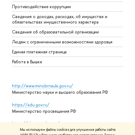
Противодействие коррупции
Центр
Сведения о доходах, расходах, об имуществе и
Бизне
обязательствах имущественного характера
Образ
Сведения об образовательной организации
Обрат
Людям с ограниченными возможностями здоровья
Единая платежная страница
Работа в Вышке
http://www.minobrnauki.gov.ru/
Министерство науки и высшего образования РФ
https://edu.gov.ru/
Министерство просвещения РФ
https://elearning.hse.ru/mooc
Массовые открытые онлайн-курсы
Мы используем файлы cookies для улучшения работы сайта