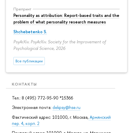
Препринт
Personality as attribution: Report-based traits and the
problem of what personality research measures
Shchebetenko S.
PsyArXiv. PsyArXiv. Society for the Improvement of
Psychological Science, 2026
Все публикации
КОНТАКТЫ
Тел.: 8 (495) 772-95-90 *15366
Электронная почта:
dekpsy@hse.ru
Фактический адрес: 101000, г. Москва,
Армянский
пер. 4, корп. 2
Почтовый адрес: 101000, г. Москва, ул. Мясницкая,