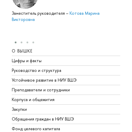
Заместитель руководителя
–
Котова Марина
Викторовна
О ВЫШКЕ
ОБР
Цифры и факты
Лице
Руководство и структура
Довуз
Устойчивое развитие в НИУ ВШЭ
Олим
Преподаватели и сотрудники
Прием
Корпуса и общежития
Вышк
Закупки
Прием
Обращения граждан в НИУ ВШЭ
Аспир
Фонд целевого капитала
Допол