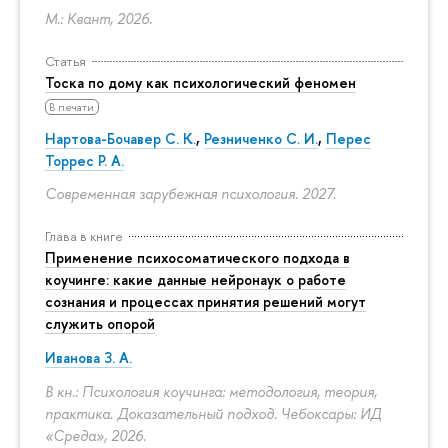
М.: Квант, 2026.
Статья
Тоска по дому как психологический феномен
В печати
Нартова-Бочавер С. К.
,
Резниченко С. И.
,
Перес
Торрес Р. А.
Современная зарубежная психология. 2027.
Глава в книге
Применение психосоматического подхода в
коучинге: какие данные нейронаук о работе
сознания и процессах принятия решений могут
служить опорой
Иванова З. А.
В кн.: Психология коучинга: методология, теория,
практика. Доказательный подход. Чебоксары: ИД
«Среда», 2026.