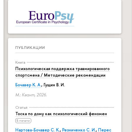
ПУБЛИКАЦИИ
Книга
Психологическая поддержка травмированного
спортсмена / Методические рекомендации
Бочавер К. А.
, Гущин В. И.
М.: Квант, 2026.
Статья
Тоска по дому как психологический феномен
В печати
Нартова-Бочавер С. К.
,
Резниченко С. И.
,
Перес