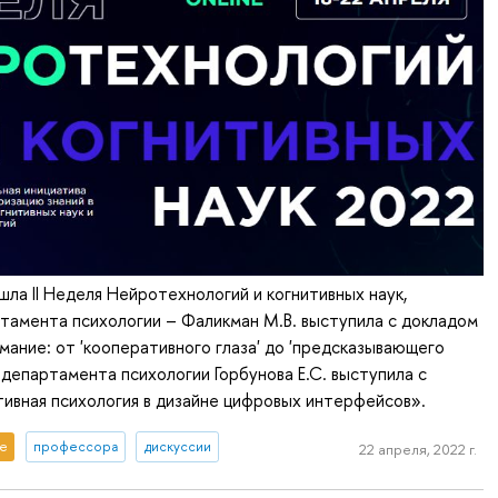
шла II Неделя Нейротехнологий и когнитивных наук,
тамента психологии – Фаликман М.В. выступила с докладом
ание: от 'кооперативного глаза' до 'предсказывающего
 департамента психологии Горбунова Е.С. выступила с
ивная психология в дизайне цифровых интерфейсов».
е
профессора
дискуссии
22 апреля, 2022 г.