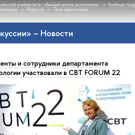
ельский университет «Высшая школа экономики»
Учебные под
ихологии
Новости
Тема «дискуссии»
куссии» – Новости
енты и сотрудники департамента
ологии участвовали в CBT FORUM 22