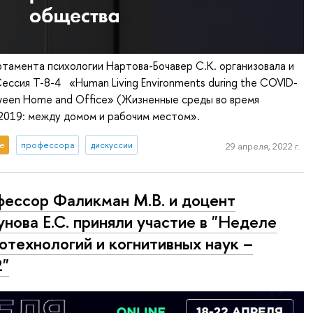
тамента психологии Нартова-Бочавер С.К. организовала и
ессия T-8-4 «Human Living Environments during the COVID-
ween Home and Office» (Жизненные среды во время
2019: между домом и рабочим местом».
е
профессора
дискуссии
29 апреля, 2022 г.
ессор Фаликман М.В. и доцент
унова Е.С. приняли участие в "Неделе
отехнологий и когнитивных наук –
2"