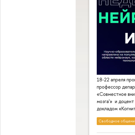
18-22 апреля про
профессор депар
«Совместное вним
мозга'» и доцент
докладом «Когнит
Свободное общени