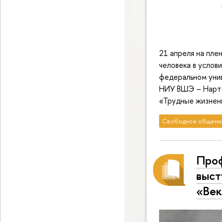
21 апреля на пл
человека в услов
федеральном уни
НИУ ВШЭ – Нарто
«Трудные жизнен
Свободное общени
Проф
выст
«Век