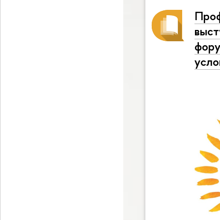
Проф
выст
фору
усло