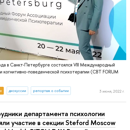
ода в Санкт-Петербурге состоялся VIII Международный
и когнитивно-поведенческой психотерапии (CBT FORUM
е
дискуссии
репортаж о событии
3 июня, 2022 г.
удники департамента психологии
яли участие в секции Steford Moscow