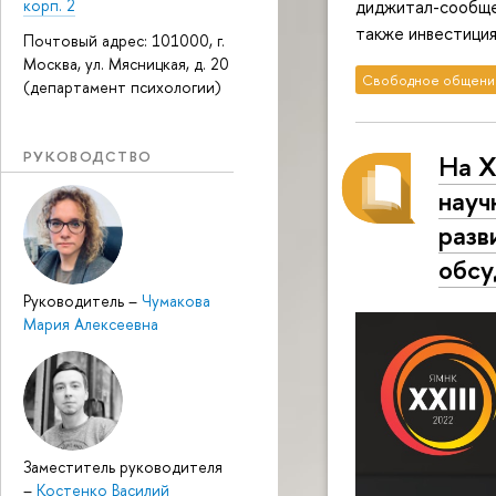
корп. 2
диджитал-сообщес
также инвестиция
Почтовый адрес: 101000, г.
Москва, ул. Мясницкая, д. 20
Свободное общени
(департамент психологии)
РУКОВОДСТВО
На X
науч
разв
обсу
Руководитель
–
Чумакова
Мария Алексеевна
Заместитель руководителя
–
Костенко Василий