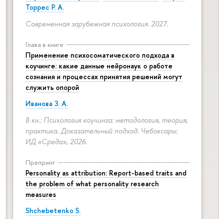
Торрес Р. А.
Современная зарубежная психология. 2027.
Глава в книге
Применение психосоматического подхода в
коучинге: какие данные нейронаук о работе
сознания и процессах принятия решений могут
служить опорой
Иванова З. А.
В кн.: Психология коучинга: методология, теория,
практика. Доказательный подход. Чебоксары:
ИД «Среда», 2026.
Препринт
Personality as attribution: Report-based traits and
the problem of what personality research
measures
Shchebetenko S.