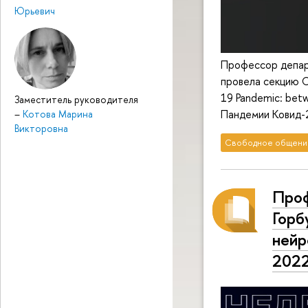
Юрьевич
Профессор депар
провела секцию С
19 Pandemic: bet
Заместитель руководителя
Пандемии Ковид-
–
Котова Марина
Викторовна
Свободное общени
Проф
Горб
нейр
202