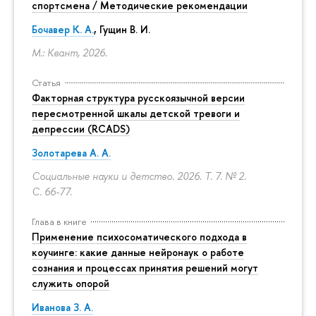
спортсмена / Методические рекомендации
Бочавер К. А.
, Гущин В. И.
М.: Квант, 2026.
Статья
Факторная структура русскоязычной версии
пересмотренной шкалы детской тревоги и
депрессии (RCADS)
Золотарева А. А.
Социальные науки и детство. 2026. Т. 7. № 2.
С. 66-77.
Глава в книге
Применение психосоматического подхода в
коучинге: какие данные нейронаук о работе
сознания и процессах принятия решений могут
служить опорой
Иванова З. А.