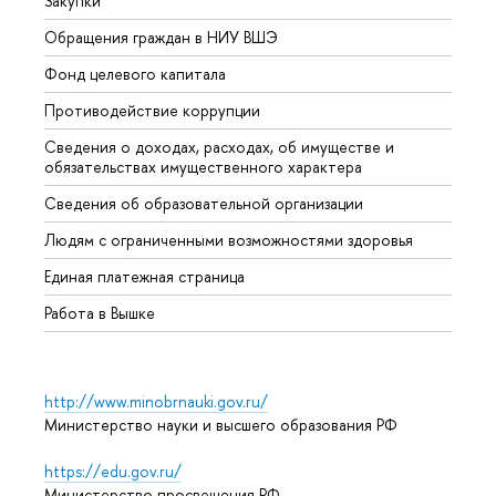
Закупки
Прием
Обращения граждан в НИУ ВШЭ
Аспир
Фонд целевого капитала
Допол
Противодействие коррупции
Центр
Сведения о доходах, расходах, об имуществе и
Бизне
обязательствах имущественного характера
Образ
Сведения об образовательной организации
Обрат
Людям с ограниченными возможностями здоровья
Единая платежная страница
Работа в Вышке
http://www.minobrnauki.gov.ru/
Министерство науки и высшего образования РФ
https://edu.gov.ru/
Министерство просвещения РФ