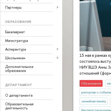
Партнеры
ОБРАЗОВАНИЕ
Бакалавриат
Магистратура
Аспирантура
15 мая в рамках 
Школьникам
состоялось выст
Дополнительное
НИУ ВШЭ Анны За
образование
отношений (форму
Образование
ле
ДЕПАРТАМЕНТ
репортаж о событи
О департаменте
семейная память
Образовательная
деятельность
Институт региональ