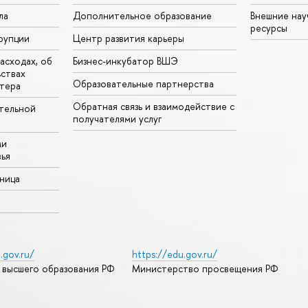
ла
Дополнительное образование
Внешние на
ресурсы
рупции
Центр развития карьеры
асходах, об
Бизнес-инкубатор ВШЭ
ьствах
Образовательные партнерства
тера
Обратная связь и взаимодействие с
тельной
получателями услуг
ми
ья
аница
.gov.ru/
https://edu.gov.ru/
 высшего образования РФ
Министерство просвещения РФ