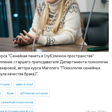
курса "Семейная память в (пуб)личном пространстве"
упление старшего преподавателя Департамента психологии
харовой, автора курса Маголего "Психология семейных
ла качества брака)".
ктории
идеи и опыт
и
брак
публичная история
семейная психология
ных исторических исследований
24 мая, 2024 г.