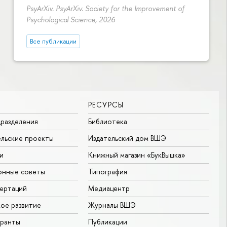
PsyArXiv. PsyArXiv. Society for the Improvement of
Psychological Science, 2026
Все публикации
РЕСУРСЫ
разделения
Библиотека
льские проекты
Издательский дом ВШЭ
и
Книжный магазин «БукВышка»
онные советы
Типография
ертаций
Медиацентр
ое развитие
Журналы ВШЭ
гранты
Публикации