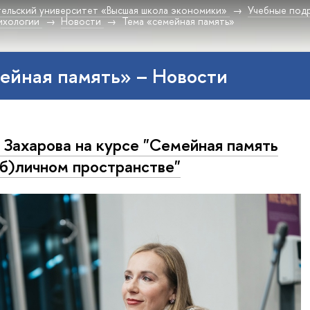
ельский университет «Высшая школа экономики»
Учебные под
ихологии
Новости
Тема «семейная память»
ейная память» – Новости
 Захарова на курсе "Семейная память
уб)личном пространстве"