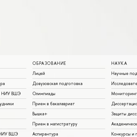
ОБРАЗОВАНИЕ
НАУКА
Лицей
Научные под
ура
Довузовская подготовка
Исследовате
в НИУ ВШЭ
Олимпиады
Мониторинг
удники
Прием в бакалавриат
Диссертаци
Вышка+
Защиты дисс
Прием в магистратуру
Академическ
 НИУ ВШЭ
Аспирантура
Конкурсы и 