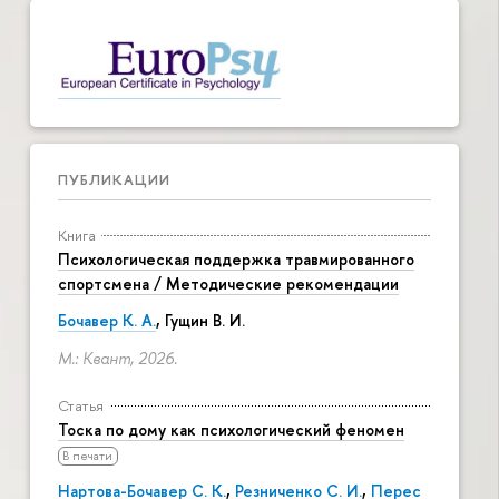
ПУБЛИКАЦИИ
Книга
Психологическая поддержка травмированного
спортсмена / Методические рекомендации
Бочавер К. А.
, Гущин В. И.
М.: Квант, 2026.
Статья
Тоска по дому как психологический феномен
В печати
Нартова-Бочавер С. К.
,
Резниченко С. И.
,
Перес