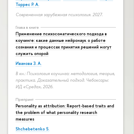
Торрес Р. А.
Современная зарубежная психология. 2027.
Глава в книге
Применение психосоматического подхода в
коучинге: какие данные нейронаук о работе
сознания и процессах принятия решений могут
служить опорой
Иванова З. А.
В кн.: Психология коучинга: методология, теория,
практика. Доказательный подход. Чебоксары:
ИД «Среда», 2026.
Препринт
Personality as attribution: Report-based traits and
the problem of what personality research
measures
Shchebetenko S.