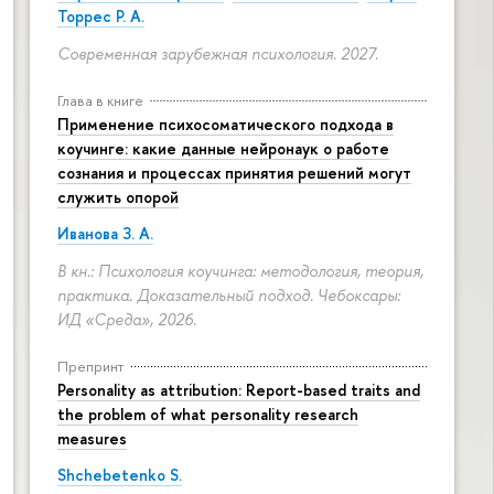
Торрес Р. А.
Современная зарубежная психология. 2027.
Глава в книге
Применение психосоматического подхода в
коучинге: какие данные нейронаук о работе
сознания и процессах принятия решений могут
служить опорой
Иванова З. А.
В кн.: Психология коучинга: методология, теория,
практика. Доказательный подход. Чебоксары:
ИД «Среда», 2026.
Препринт
Personality as attribution: Report-based traits and
the problem of what personality research
measures
Shchebetenko S.