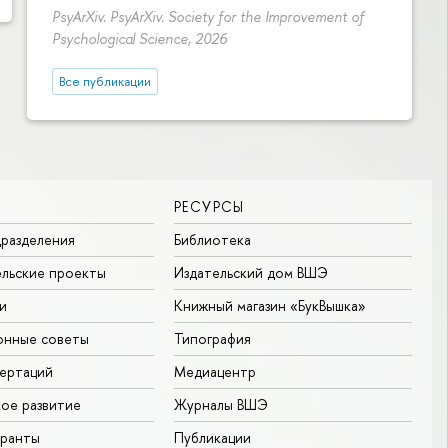
PsyArXiv. PsyArXiv. Society for the Improvement of
Psychological Science, 2026
Все публикации
РЕСУРСЫ
разделения
Библиотека
льские проекты
Издательский дом ВШЭ
и
Книжный магазин «БукВышка»
онные советы
Типография
ертаций
Медиацентр
ое развитие
Журналы ВШЭ
гранты
Публикации