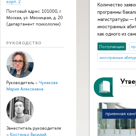
корп. 2
Количество заявок
Почтовый адрес: 101000, г.
программы бакала
Москва, ул. Мясницкая, д. 20
магистратуры — 
(департамент психологии)
иностранных аби
как одного из са
РУКОВОДСТВО
Поступающим
пр
иностранные абиту
Утве
Руководитель
–
Чумакова
Мария Алексеевна
Заместитель руководителя
–
Костенко Василий