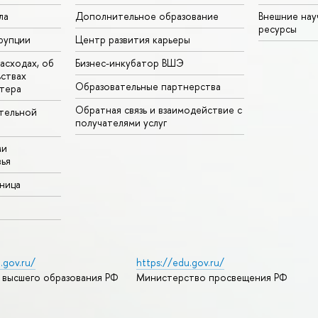
ла
Дополнительное образование
Внешние на
ресурсы
рупции
Центр развития карьеры
асходах, об
Бизнес-инкубатор ВШЭ
ьствах
Образовательные партнерства
тера
Обратная связь и взаимодействие с
тельной
получателями услуг
ми
ья
аница
.gov.ru/
https://edu.gov.ru/
 высшего образования РФ
Министерство просвещения РФ