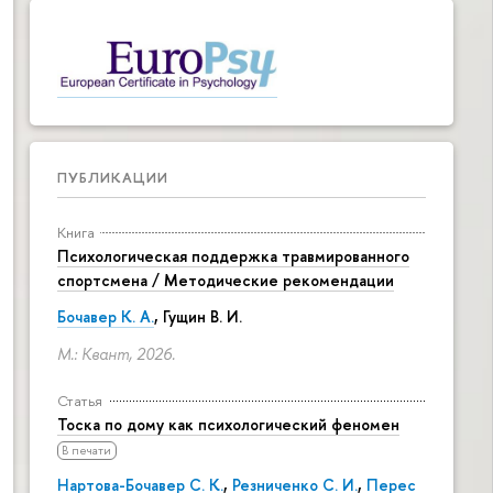
ПУБЛИКАЦИИ
Книга
Психологическая поддержка травмированного
спортсмена / Методические рекомендации
Бочавер К. А.
, Гущин В. И.
М.: Квант, 2026.
Статья
Тоска по дому как психологический феномен
В печати
Нартова-Бочавер С. К.
,
Резниченко С. И.
,
Перес