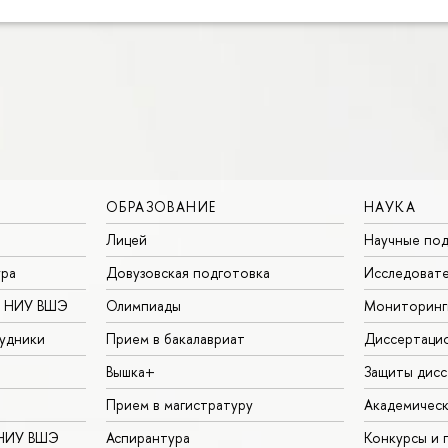
ОБРАЗОВАНИЕ
НАУКА
Лицей
Научные под
ура
Довузовская подготовка
Исследовате
в НИУ ВШЭ
Олимпиады
Мониторинг
удники
Прием в бакалавриат
Диссертаци
Вышка+
Защиты дисс
Прием в магистратуру
Академическ
 НИУ ВШЭ
Аспирантура
Конкурсы и 