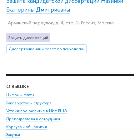
Защита кандидатской диссертации Назиной
Екатерины Дмитриевны
Армянский переулок, д. 4, стр. 2, Россия, Москва
Защиты диссертаций
Диссертационный совет по психологии
О ВЫШКЕ
ОБ
Цифры и факты
Ли
Руководство и структура
Дов
Устойчивое развитие в НИУ ВШЭ
Ол
Преподаватели и сотрудники
При
Корпуса и общежития
Вы
Закупки
При