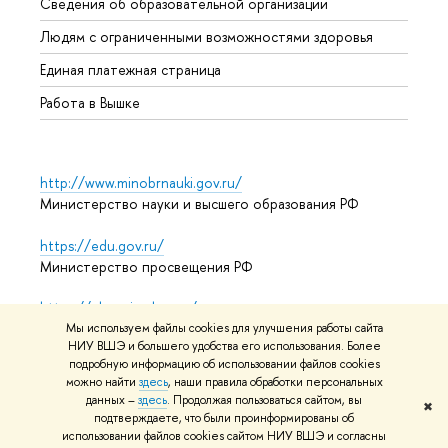
Сведения об образовательной организации
Обрат
Людям с ограниченными возможностями здоровья
Единая платежная страница
Работа в Вышке
http://www.minobrnauki.gov.ru/
Министерство науки и высшего образования РФ
https://edu.gov.ru/
Министерство просвещения РФ
https://elearning.hse.ru/mooc
Массовые открытые онлайн-курсы
Мы используем файлы cookies для улучшения работы сайта
НИУ ВШЭ и большего удобства его использования. Более
подробную информацию об использовании файлов cookies
можно найти
здесь
, наши правила обработки персональных
данных –
здесь
. Продолжая пользоваться сайтом, вы
© НИУ ВШЭ 1993–2026
Адреса и контакты
Условия
✖
подтверждаете, что были проинформированы об
использования материалов
Политика конфиденциальности
использовании файлов cookies сайтом НИУ ВШЭ и согласны
Карта сайта