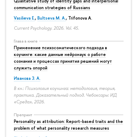
Qualitative study of identity gaps and interpersonal
communication strategies of Russians
Vasilieva E.
,
Bultseva M. A.
, Trifonova A.
Current Psychology. 2026. Vol. 45.
Глава в книге
Применение психосоматического подхода в
коучинге: какие данные нейронаук о работе
сознания и процессах принятия решений могут
служить опорой
Иванова З. А.
В кн.: Психология коучинга: методология, теория,
практика. Доказательный подход. Чебоксары: ИД
«Среда», 2026.
Препринт
Personality as attribution: Report-based traits and the
problem of what personality research measures