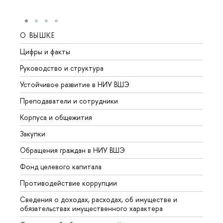
О ВЫШКЕ
ОБР
Цифры и факты
Лице
Руководство и структура
Довуз
Устойчивое развитие в НИУ ВШЭ
Олим
Преподаватели и сотрудники
Прием
Корпуса и общежития
Вышк
Закупки
Прием
Обращения граждан в НИУ ВШЭ
Аспир
Фонд целевого капитала
Допол
Противодействие коррупции
Центр
Сведения о доходах, расходах, об имуществе и
Бизне
обязательствах имущественного характера
Образ