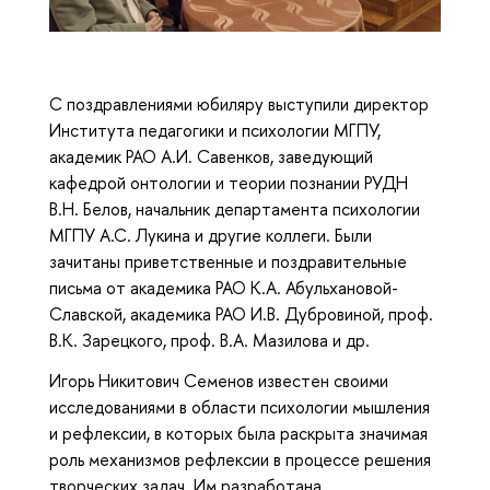
С поздравлениями юбиляру выступили директор
Института педагогики и психологии МГПУ,
академик РАО А.И. Савенков, заведующий
кафедрой онтологии и теории познании РУДН
В.Н. Белов, начальник департамента психологии
МГПУ А.С. Лукина и другие коллеги. Были
зачитаны приветственные и поздравительные
письма от академика РАО К.А. Абульхановой-
Славской, академика РАО И.В. Дубровиной, проф.
В.К. Зарецкого, проф. В.А. Мазилова и др.
Игорь Никитович Семенов известен своими
исследованиями в области психологии мышления
и рефлексии, в которых была раскрыта значимая
роль механизмов рефлексии в процессе решения
творческих задач. Им разработана