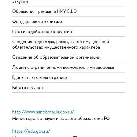
Закупки
Прием
Обращения граждан в НИУ ВШЭ
Аспир
Фонд целевого капитала
Допол
Противодействие коррупции
Центр
Сведения о доходах, расходах, об имуществе и
Бизне
обязательствах имущественного характера
Образ
Сведения об образовательной организации
Обрат
Людям с ограниченными возможностями здоровья
Единая платежная страница
Работа в Вышке
http://www.minobrnauki.gov.ru/
Министерство науки и высшего образования РФ
https://edu.gov.ru/