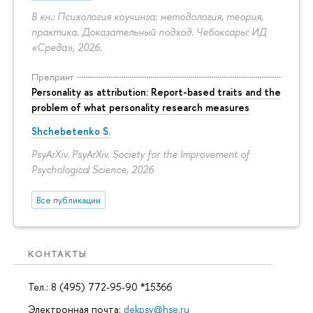
В кн.: Психология коучинга: методология, теория,
практика. Доказательный подход. Чебоксары: ИД
«Среда», 2026.
Препринт
Personality as attribution: Report-based traits and the
problem of what personality research measures
Shchebetenko S.
PsyArXiv. PsyArXiv. Society for the Improvement of
Psychological Science, 2026
Все публикации
КОНТАКТЫ
Тел.: 8 (495) 772-95-90 *15366
Электронная почта:
dekpsy@hse.ru