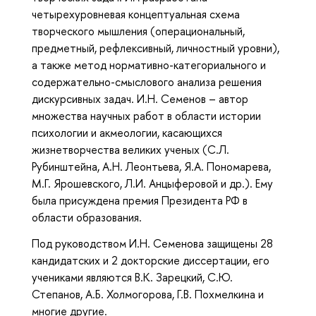
четырехуровневая концептуальная схема
творческого мышления (операциональный,
предметный, рефлексивный, личностный уровни),
а также метод нормативно-категориального и
содержательно-смыслового анализа решения
дискурсивных задач. И.Н. Семенов – автор
множества научных работ в области истории
психологии и акмеологии, касающихся
жизнетворчества великих ученых (С.Л.
Рубинштейна, А.Н. Леонтьева, Я.А. Пономарева,
М.Г. Ярошевского, Л.И. Анцыферовой и др.). Ему
была присуждена премия Президента РФ в
области образования.
Под руководством И.Н. Семенова защищены 28
кандидатских и 2 докторские диссертации, его
учениками являются В.К. Зарецкий, С.Ю.
Степанов, А.Б. Холмогорова, Г.В. Похмелкина и
многие другие.