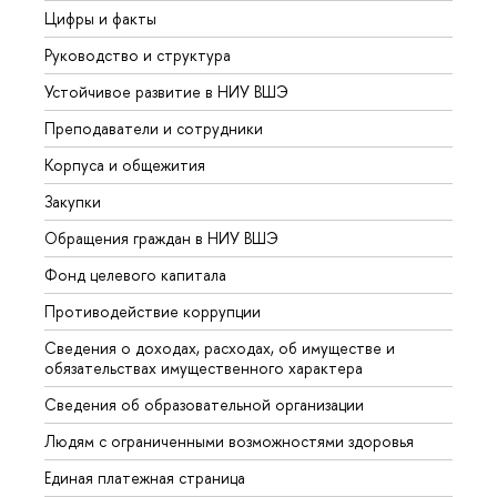
Цифры и факты
Лице
Руководство и структура
Довуз
Устойчивое развитие в НИУ ВШЭ
Олим
Преподаватели и сотрудники
Прием
Корпуса и общежития
Вышк
Закупки
Прием
Обращения граждан в НИУ ВШЭ
Аспир
Фонд целевого капитала
Допол
Противодействие коррупции
Центр
Сведения о доходах, расходах, об имуществе и
Бизне
обязательствах имущественного характера
Образ
Сведения об образовательной организации
Обрат
Людям с ограниченными возможностями здоровья
Единая платежная страница