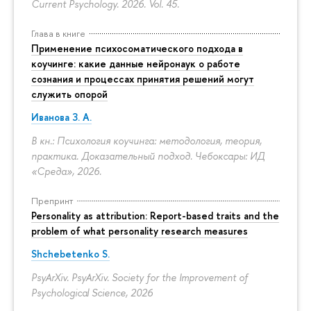
Current Psychology. 2026. Vol. 45.
Глава в книге
Применение психосоматического подхода в
коучинге: какие данные нейронаук о работе
сознания и процессах принятия решений могут
служить опорой
Иванова З. А.
В кн.: Психология коучинга: методология, теория,
практика. Доказательный подход. Чебоксары: ИД
«Среда», 2026.
Препринт
Personality as attribution: Report-based traits and the
problem of what personality research measures
Shchebetenko S.
PsyArXiv. PsyArXiv. Society for the Improvement of
Psychological Science, 2026