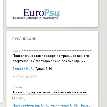
ПУБЛИКАЦИИ
Книга
Психологическая поддержка травмированного
спортсмена / Методические рекомендации
Бочавер К. А.
, Гущин В. И.
М.: Квант, 2026.
Статья
Тоска по дому как психологический феномен
В печати
Нартова-Бочавер С. К.
,
Резниченко С. И.
,
Перес