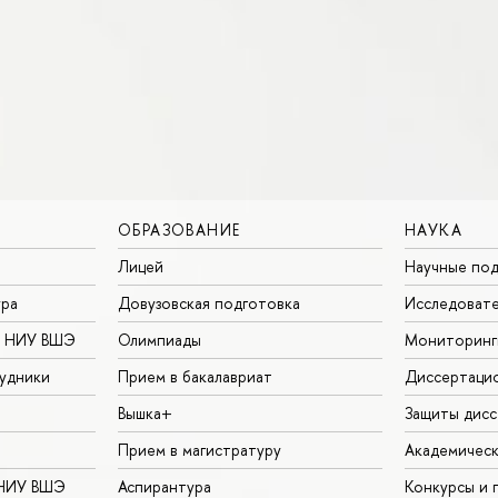
ОБРАЗОВАНИЕ
НАУКА
Лицей
Научные под
ура
Довузовская подготовка
Исследовате
в НИУ ВШЭ
Олимпиады
Мониторинг
удники
Прием в бакалавриат
Диссертаци
Вышка+
Защиты дисс
Прием в магистратуру
Академическ
 НИУ ВШЭ
Аспирантура
Конкурсы и 