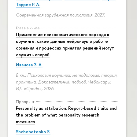
Торрес Р. А.
Современная зарубежная психология. 2027.
Глава в книге
Применение психосоматического подхода в
коучинге: какие данные нейронаук о работе
сознания и процессах принятия решений могут
служить опорой
Иванова З. А.
В кн.: Психология коучинга: методология, теория,
практика. Доказательный подход. Чебоксары:
ИД «Среда», 2026.
Препринт
Personality as attribution: Report-based traits and
the problem of what personality research
measures
Shchebetenko S.