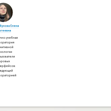
бунова Елена
ргеевна
чно-учебная
боратория
гнитивной
ихологии
льзователя
фровых
терфейсов:
ведующий
бораторией