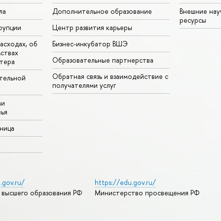
ла
Дополнительное образование
Внешние на
ресурсы
рупции
Центр развития карьеры
асходах, об
Бизнес-инкубатор ВШЭ
ьствах
Образовательные партнерства
тера
Обратная связь и взаимодействие с
тельной
получателями услуг
ми
ья
аница
.gov.ru/
https://edu.gov.ru/
 высшего образования РФ
Министерство просвещения РФ