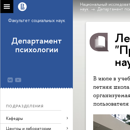
Национальный исследоват
наук
Департамент пс
Факультет социальных наук
Ле
Департамент
"П
психологии
на
В июле в уче
летняя школа
организуема
пользователя
ПОДРАЗДЕЛЕНИЯ
Кафедры
Центры и лаборатории