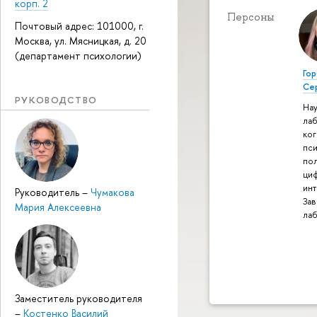
корп. 2
Персоны
Почтовый адрес: 101000, г.
Москва, ул. Мясницкая, д. 20
(департамент психологии)
Гор
Се
РУКОВОДСТВО
Нау
ла
ко
пс
по
ци
ин
Руководитель
–
Чумакова
За
Мария Алексеевна
ла
Заместитель руководителя
–
Костенко Василий