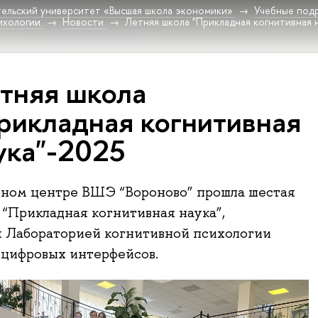
ельский университет «Высшая школа экономики»
Учебные под
ихологии
Новости
Летняя школа "Прикладная когнитивная 
тняя школа
рикладная когнитивная
ука"-2025
бном центре ВШЭ “Вороново” прошла шестая
 “Прикладная когнитивная наука”,
я Лабораторией когнитивной психологии
 цифровых интерфейсов.