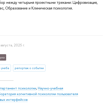
бор между четырьмя проектными треками: Цифровизация,
ес, Образование и Клиническая психология.
августа, 2025 г.
ука
е учеба
репортаж о событии
партамент психологии
,
Научно-учебная
боратория когнитивной психологии пользователя
вых интерфейсов