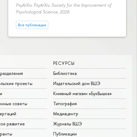
PsyArXiv. PsyArXiv. Society for the Improvement of
Psychological Science, 2026
Все публикации
РЕСУРСЫ
разделения
Библиотека
льские проекты
Издательский дом ВШЭ
и
Книжный магазин «БукВышка»
онные советы
Типография
ертаций
Медиацентр
ое развитие
Журналы ВШЭ
гранты
Публикации