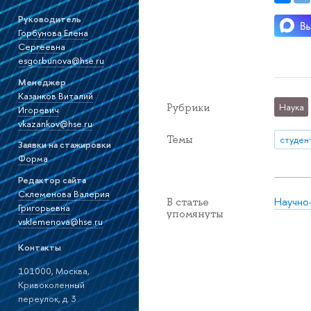
Руководитель
Горбунова Елена
Сергеевна
esgorbunova@hse.ru
Менеджер
Казанков Виталий
Рубрики
Наука
Игоревич
vkazankov@hse.ru
Темы
студен
Заявки на стажировки
Форма
Редактор сайта
Склеменова Валерия
Научно
В статье
Григорьевна
упомянуты
vsklemenova@hse.ru
Контакты
101000, Москва,
Кривоколенный
переулок, д. 3