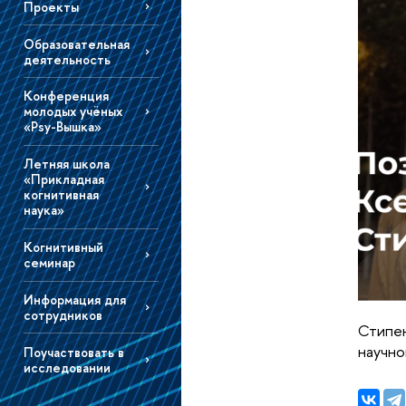
Проекты
Образовательная
деятельность
Конференция
молодых учёных
«Psy-Вышка»
Летняя школа
«Прикладная
когнитивная
наука»
Когнитивный
семинар
Информация для
сотрудников
Стипен
научно
Поучаствовать в
исследовании