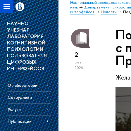
Национальный исследовательски
наук
Департамент психологи
интерфейсов
Новости
Поз
НАУЧНО-
По
УЧЕБНАЯ
ЛАБОРАТОРИЯ
с 
КОГНИТИВНОЙ
ПСИХОЛОГИИ
2
Пр
ПОЛЬЗОВАТЕЛЯ
ЦИФРОВЫХ
фев
ИНТЕРФЕЙСОВ
2026
Жела
О лаборатории
Сотрудники
Услуги
Публикации