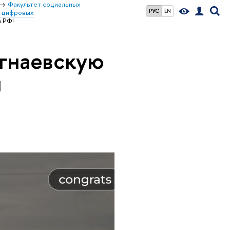
Факультет социальных
РУС
EN
я цифровых
 РФ!
гнаевскую
и