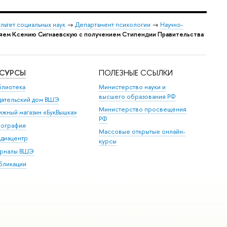
льтет социальных наук
→
Департамент психологии
→
Научно-
яем Ксению Сигнаевскую с получением Стипендии Правительства
ЕСУРСЫ
ПОЛЕЗНЫЕ ССЫЛКИ
блиотека
Министерство науки и
высшего образования РФ
дательский дом ВШЭ
Министерство просвещения
ижный магазин «БукВышка»
РФ
пография
Массовые открытые онлайн-
диацентр
курсы
рналы ВШЭ
бликации