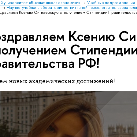
й университет «Высшая школа экономики»
Учебные подразделения
и
Научно-учебная лаборатория когнитивной психологии пользовател
дравляем Ксению Сигнаевскую с получением Стипендии Правительства
здравляем Ксению Си
получением Стипенди
авительства РФ!
ем новых академических достижений!