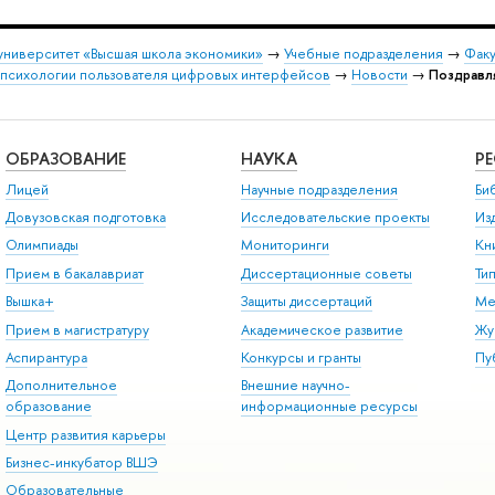
университет «Высшая школа экономики»
→
Учебные подразделения
→
Факу
 психологии пользователя цифровых интерфейсов
→
Новости
→
Поздравл
ОБРАЗОВАНИЕ
НАУКА
Р
Лицей
Научные подразделения
Би
Довузовская подготовка
Исследовательские проекты
Из
Олимпиады
Мониторинги
Кн
Прием в бакалавриат
Диссертационные советы
Ти
Вышка+
Защиты диссертаций
Ме
Прием в магистратуру
Академическое развитие
Жу
Аспирантура
Конкурсы и гранты
Пу
Дополнительное
Внешние научно-
образование
информационные ресурсы
Центр развития карьеры
Бизнес-инкубатор ВШЭ
Образовательные