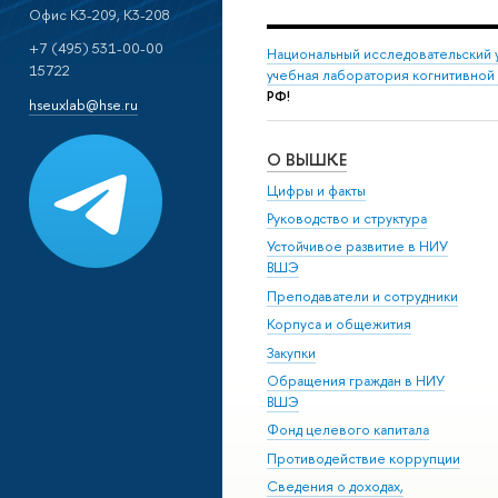
Офис K3-209, К3-208
+7 (495) 531-00-00
Национальный исследовательский 
15722
учебная лаборатория когнитивной
РФ!
hseuxlab@hse.ru
О ВЫШКЕ
Цифры и факты
Руководство и структура
Устойчивое развитие в НИУ
ВШЭ
Преподаватели и сотрудники
Корпуса и общежития
Закупки
Обращения граждан в НИУ
ВШЭ
Фонд целевого капитала
Противодействие коррупции
Сведения о доходах,