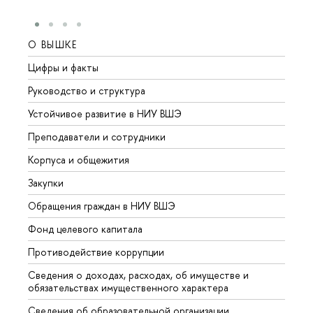
О ВЫШКЕ
ОБР
Цифры и факты
Лице
Руководство и структура
Довуз
Устойчивое развитие в НИУ ВШЭ
Олим
Преподаватели и сотрудники
Прием
Корпуса и общежития
Вышк
Закупки
Прием
Обращения граждан в НИУ ВШЭ
Аспир
Фонд целевого капитала
Допол
Противодействие коррупции
Центр
Сведения о доходах, расходах, об имуществе и
Бизне
обязательствах имущественного характера
Образ
Сведения об образовательной организации