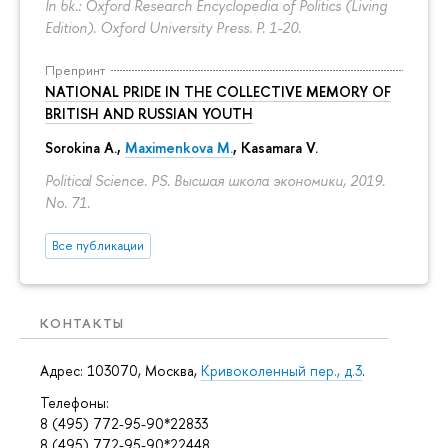
In bk.: Oxford Research Encyclopedia of Politics (Living
Edition). Oxford University Press.
P. 1-20.
Препринт
NATIONAL PRIDE IN THE COLLECTIVE MEMORY OF
BRITISH AND RUSSIAN YOUTH
Sorokina A.
,
Maximenkova M.
,
Kasamara V.
Political Science. PS. Высшая школа экономики, 2019.
No. 71.
Все публикации
КОНТАКТЫ
Адрес: 103070, Москва,
Кривоколенный пер., д.3
.
Телефоны:
8 (495) 772-95-90*22833
8 (495) 772-95-90*22448