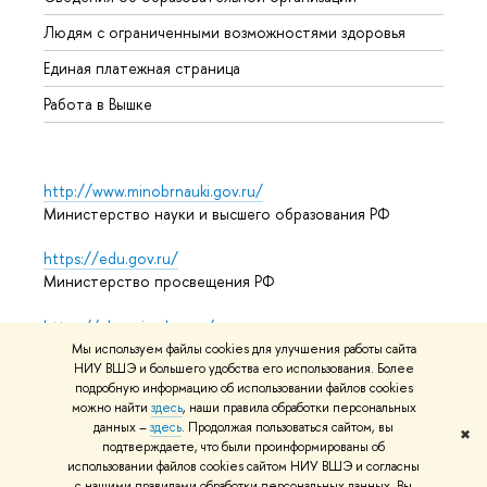
Обрат
Людям с ограниченными возможностями здоровья
Единая платежная страница
Работа в Вышке
http://www.minobrnauki.gov.ru/
Министерство науки и высшего образования РФ
https://edu.gov.ru/
Министерство просвещения РФ
https://elearning.hse.ru/mooc
Массовые открытые онлайн-курсы
Мы используем файлы cookies для улучшения работы сайта
НИУ ВШЭ и большего удобства его использования. Более
подробную информацию об использовании файлов cookies
можно найти
здесь
, наши правила обработки персональных
© НИУ ВШЭ 1993–2026
Адреса и контакты
Условия
данных –
здесь
. Продолжая пользоваться сайтом, вы
✖
подтверждаете, что были проинформированы об
использования материалов
Политика конфиденциальности
использовании файлов cookies сайтом НИУ ВШЭ и согласны
Карта сайта
с нашими правилами обработки персональных данных. Вы