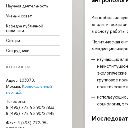
Научная деятельность
Ученый совет
Разнообразие су
«политическая ан
Кафедра публичной
политики
в основу работы 
Секции
Политическая ант
междисциплинарн
Сотрудники
изучающих вли
неинституцион
КОНТАКТЫ
экологические 
групповое пол
Адрес: 103070,
политические 
Москва,
Кривоколенный
пер., д.3
.
использующих д
Телефоны:
социология, эт
8 (495) 772-95-90*22833
8 (495) 772-95-90*22448
Исследоват
Факс: 8 (495) 772-95-