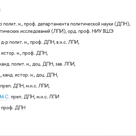
и
д-р полит. н., проф. департамента политической науки (ДПН),
литических исследований (ЛПИ), орд. проф. НИУ ВШЭ
, д-р полит. н., проф. ДПН, в.н.с. ЛПИ,
р истор. н., проф. ДПН,
 канд. полит. н., доц. ДПН, зав. ЛПИ,
., канд. истор. н., доц. ДПН,
, преп. ДПН, м.н.с. ЛПИ,
М.С.
преп. ДПН, м.н.с. ЛПИ
.
проф. ДПН