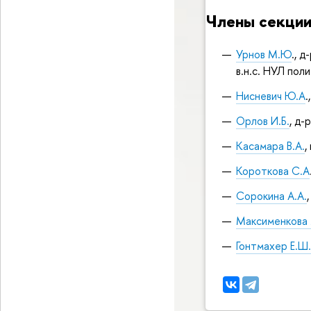
Члены секци
Урнов М.Ю
., 
в.н.с. НУЛ по
Нисневич Ю.А
.
Орлов И.Б.
, д-
Касамара В.А.
,
Короткова С.А
Сорокина А.А.
Максименкова 
Гонтмахер Е.Ш