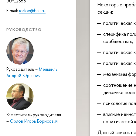
90*12556
Некоторые пробл
E-mail:
iorlov@hse.ru
секции:
политическая 
РУКОВОДСТВО
специфика пол
сообществах;
политическая 
политическая 
Руководитель
–
Мельвиль
механизмы фор
Андрей Юрьевич
соотношение н
динамике поли
психология по
влияние неинс
Заместитель руководителя
политической 
–
Орлов Игорь Борисович
Данный список не