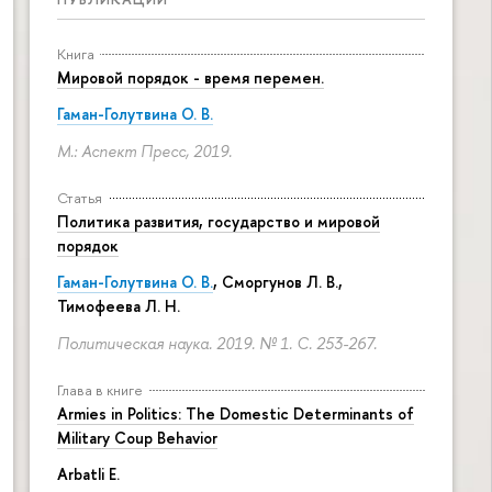
Книга
Мировой порядок - время перемен.
Гаман-Голутвина О. В.
М.: Аспект Пресс, 2019.
Статья
Политика развития, государство и мировой
порядок
Гаман-Голутвина О. В.
,
Сморгунов Л. В.
,
Тимофеева Л. Н.
Политическая наука. 2019. № 1.
С. 253-267.
Глава в книге
Armies in Politics: The Domestic Determinants of
Military Coup Behavior
Arbatli E.