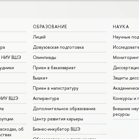
ОБРАЗОВАНИЕ
НАУКА
Лицей
Научные под
ура
Довузовская подготовка
Исследовате
в НИУ ВШЭ
Олимпиады
Мониторинг
удники
Прием в бакалавриат
Диссертаци
Вышка+
Защиты дисс
Прием в магистратуру
Академическ
 НИУ ВШЭ
Аспирантура
Конкурсы и 
ла
Дополнительное образование
Внешние на
ресурсы
рупции
Центр развития карьеры
асходах, об
Бизнес-инкубатор ВШЭ
ьствах