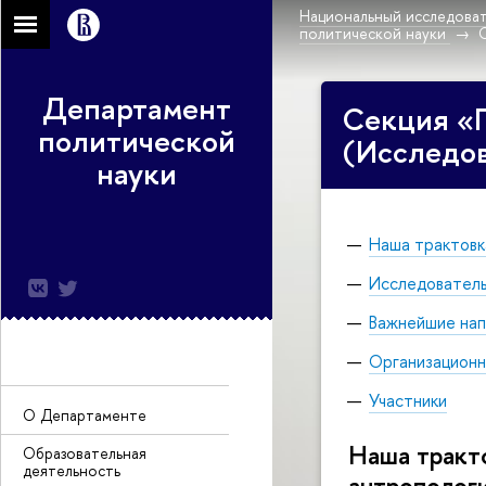
Национальный исследоват
политической науки
Департамент
Секция «
политической
(Исследов
науки
Наша трактовк
Исследователь
Важнейшие нап
Организацион
Участники
О Департаменте
Наша тракт
Образовательная
деятельность
антрополог