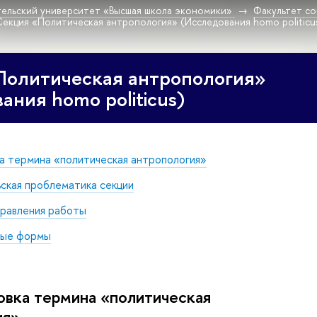
ельский университет «Высшая школа экономики»
Факультет со
Секция «Политическая антропология» (Исследования homo politicu
Политическая антропология»
ания homo politicus)
а термина «политическая антропология»
ская проблематика секции
равления работы
ные формы
овка термина «политическая
ия»