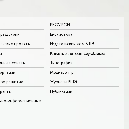
РЕСУРСЫ
разделения
Библиотека
льские проекты
Издательский дом ВШЭ
и
Книжный магазин «БукВышка»
онные советы
Типография
ертаций
Медиацентр
ое развитие
Журналы ВШЭ
гранты
Публикации
учно-информационные