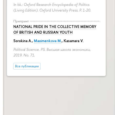
In bk.: Oxford Research Encyclopedia of Politics
(Living Edition). Oxford University Press.
P. 1-20.
Препринт
NATIONAL PRIDE IN THE COLLECTIVE MEMORY
OF BRITISH AND RUSSIAN YOUTH
Sorokina A.
,
Maximenkova M.
,
Kasamara V.
Political Science. PS. Высшая школа экономики,
2019. No. 71.
Все публикации