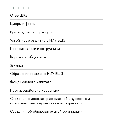
О ВЫШКЕ
ОБР
Цифры и факты
Лице
Руководство и структура
Довуз
Устойчивое развитие в НИУ ВШЭ
Олим
Преподаватели и сотрудники
Прием
Корпуса и общежития
Вышк
Закупки
Прием
Обращения граждан в НИУ ВШЭ
Аспир
Фонд целевого капитала
Допол
Противодействие коррупции
Центр
Сведения о доходах, расходах, об имуществе и
Бизне
обязательствах имущественного характера
Образ
Сведения об образовательной организации