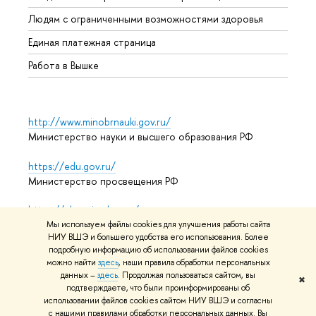
Обрат
Людям с ограниченными возможностями здоровья
Единая платежная страница
Работа в Вышке
http://www.minobrnauki.gov.ru/
Министерство науки и высшего образования РФ
https://edu.gov.ru/
Министерство просвещения РФ
https://elearning.hse.ru/mooc
Массовые открытые онлайн-курсы
Мы используем файлы cookies для улучшения работы сайта
НИУ ВШЭ и большего удобства его использования. Более
подробную информацию об использовании файлов cookies
можно найти
здесь
, наши правила обработки персональных
данных –
здесь
. Продолжая пользоваться сайтом, вы
© НИУ ВШЭ 1993–2026
Адреса и контакты
Условия
✖
подтверждаете, что были проинформированы об
использования материалов
Политика конфиденциальности
использовании файлов cookies сайтом НИУ ВШЭ и согласны
Карта сайта
с нашими правилами обработки персональных данных. Вы