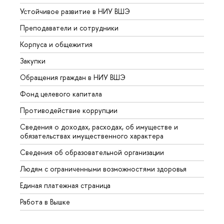
Устойчивое развитие в НИУ ВШЭ
Олим
Преподаватели и сотрудники
Прием
Корпуса и общежития
Вышк
Закупки
Прием
Обращения граждан в НИУ ВШЭ
Аспир
Фонд целевого капитала
Допол
Противодействие коррупции
Центр
Сведения о доходах, расходах, об имуществе и
Бизне
обязательствах имущественного характера
Образ
Сведения об образовательной организации
Обрат
Людям с ограниченными возможностями здоровья
Единая платежная страница
Работа в Вышке