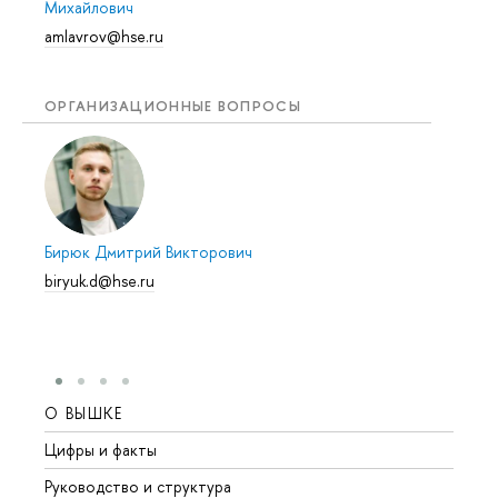
Михайлович
amlavrov@hse.ru
ОРГАНИЗАЦИОННЫЕ ВОПРОСЫ
Бирюк Дмитрий Викторович
biryuk.d@hse.ru
О ВЫШКЕ
ОБР
Цифры и факты
Лице
Руководство и структура
Довуз