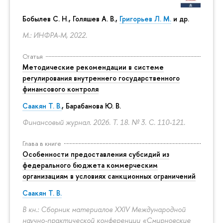
Бобылев С. Н., Голяшев А. В.,
Григорьев Л. М.
и др.
М.: ИНФРА-М, 2022.
Статья
Методические рекомендации в системе
регулирования внутреннего государственного
финансового контроля
Саакян Т. В.
, Барабанова Ю. В.
Финансовый журнал. 2026. Т. 18. № 3.
С. 110-121.
Глава в книге
Особенности предоставления субсидий из
федерального бюджета коммерческим
организациям в условиях санкционных ограничений
Саакян Т. В.
В кн.: Сборник материалов XXIV Международной
научно-практической конференции «Смирновские