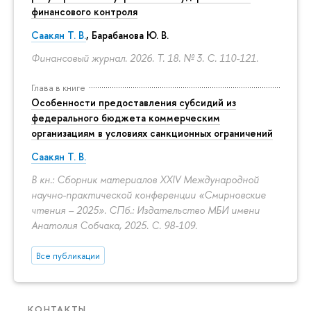
финансового контроля
Саакян Т. В.
, Барабанова Ю. В.
Финансовый журнал. 2026. Т. 18. № 3.
С. 110-121.
Глава в книге
Особенности предоставления субсидий из
федерального бюджета коммерческим
организациям в условиях санкционных ограничений
Саакян Т. В.
В кн.: Сборник материалов XXIV Международной
научно-практической конференции «Смирновские
чтения – 2025». СПб.: Издательство МБИ имени
Анатолия Собчака, 2025.
С. 98-109.
Все публикации
КОНТАКТЫ