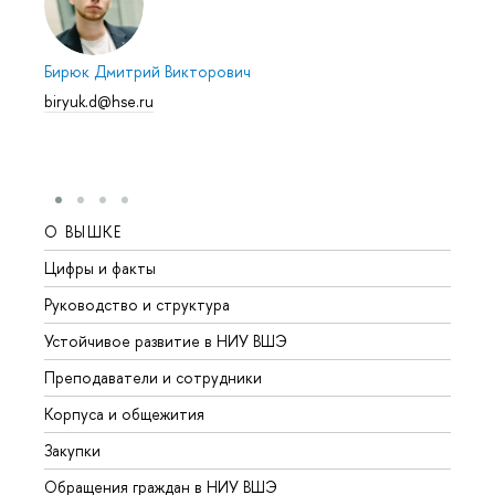
Бирюк Дмитрий Викторович
biryuk.d@hse.ru
О ВЫШКЕ
ОБР
Цифры и факты
Лице
Руководство и структура
Довуз
Устойчивое развитие в НИУ ВШЭ
Олим
Преподаватели и сотрудники
Прием
Корпуса и общежития
Вышк
Закупки
Прием
Обращения граждан в НИУ ВШЭ
Аспир