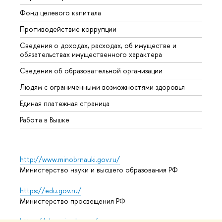
Фонд целевого капитала
Допол
Противодействие коррупции
Центр
Сведения о доходах, расходах, об имуществе и
Бизне
обязательствах имущественного характера
Образ
Сведения об образовательной организации
Обрат
Людям с ограниченными возможностями здоровья
Единая платежная страница
Работа в Вышке
http://www.minobrnauki.gov.ru/
Министерство науки и высшего образования РФ
https://edu.gov.ru/
Министерство просвещения РФ
https://elearning.hse.ru/mooc