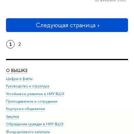
Следующая страница
1
2
О ВЫШКЕ
ОБ
Цифры и факты
Ли
Руководство и структура
Дов
Устойчивое развитие в НИУ ВШЭ
Ол
Преподаватели и сотрудники
При
Корпуса и общежития
Вы
Закупки
При
Обращения граждан в НИУ ВШЭ
Ас
Фонд целевого капитала
До