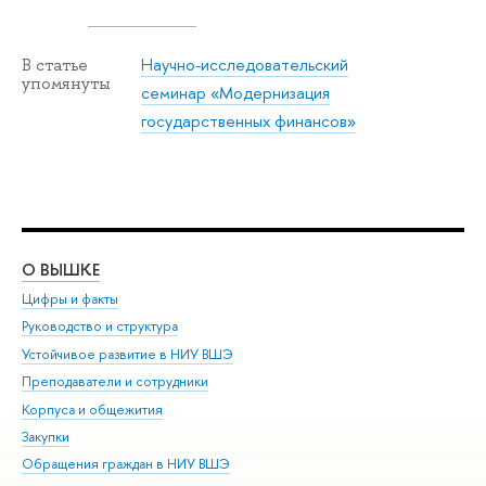
Научно-исследовательский
В статье
упомянуты
семинар «Модернизация
государственных финансов»
О ВЫШКЕ
ОБ
Цифры и факты
Ли
Руководство и структура
Дов
Устойчивое развитие в НИУ ВШЭ
Ол
Преподаватели и сотрудники
При
Корпуса и общежития
Вы
Закупки
При
Обращения граждан в НИУ ВШЭ
Ас