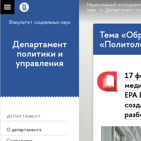
Национальный исследоват
наук
Департамент по
Факультет социальных наук
Тема «Об
Департамент
«Политол
политики и
управления
17 ф
меди
ЕРА 
созд
разб
ДЕПАРТАМЕНТ
О департаменте
Сотрудники