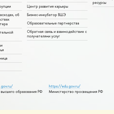
ресурсы
рупции
Центр развития карьеры
асходах, об
Бизнес-инкубатор ВШЭ
ьствах
Образовательные партнерства
тера
Обратная связь и взаимодействие с
тельной
получателями услуг
ми
ья
аница
.gov.ru/
https://edu.gov.ru/
 высшего образования РФ
Министерство просвещения РФ
дреса и контакты
Условия использования материалов