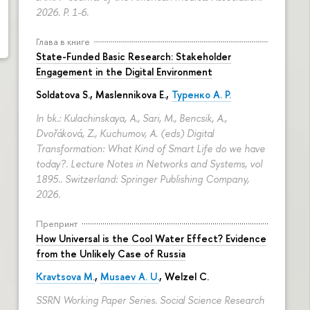
2026.
P. 1-6.
Глава в книге
State-Funded Basic Research: Stakeholder
Engagement in the Digital Environment
Soldatova S., Maslennikova E.,
Туренко А. Р.
In bk.: Kulachinskaya, A., Sari, M., Bencsik, A.,
Dvořáková, Z., Kuchumov, A. (eds) Digital
Transformation: What Kind of Smart Life do we have
today?. Lecture Notes in Networks and Systems, vol
1895.. Switzerland: Springer Publishing Company,
2026.
Препринт
How Universal is the Cool Water Effect? Evidence
from the Unlikely Case of Russia
Kravtsova M.
,
Musaev A. U.
,
Welzel C.
SSRN Working Paper Series. Social Science Research