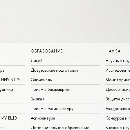
ОБРАЗОВАНИЕ
НАУКА
Лицей
Научные под
ура
Довузовская подготовка
Исследовате
в НИУ ВШЭ
Олимпиады
Мониторинг
удники
Прием в бакалавриат
Диссертаци
Вышка+
Защиты дисс
Прием в магистратуру
Академическ
 НИУ ВШЭ
Аспирантура
Конкурсы и 
ла
Дополнительное образование
Внешние на