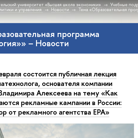
ельский университет «Высшая школа экономики»
Учебные под
литики и управления
Новости
Тема «Образовательная про
разовательная программа
огия»» – Новости
евраля состоится публичная лекция
атехнолога, основателя компании
Владимира Алексеева на тему «Как
аются рекламные кампании в России:
ор от рекламного агентства ЕРА»