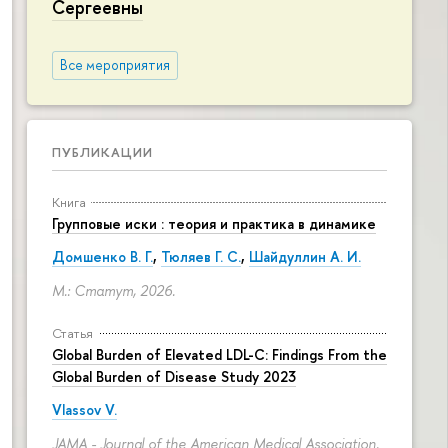
Сергеевны
Все мероприятия
ПУБЛИКАЦИИ
Книга
Групповые иски : теория и практика в динамике
Домшенко В. Г.
,
Тюляев Г. С.
,
Шайдуллин А. И.
М.: Статут, 2026.
Статья
Global Burden of Elevated LDL-C: Findings From the
Global Burden of Disease Study 2023
Vlassov V.
JAMA - Journal of the American Medical Association.