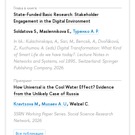
Глава в книге
State-Funded Basic Research: Stakeholder
Engagement in the Digital Environment
Soldatova S., Maslennikova E.,
Туренко А. Р.
In bk.: Kulachinskaya, A., Sari, M., Bencsik, A., Dvořáková,
Z., Kuchumov, A. (eds) Digital Transformation: What Kind
of Smart Life do we have today?. Lecture Notes in
Networks and Systems, vol 1895.. Switzerland: Springer
Publishing Company, 2026.
Препринт
How Universal is the Cool Water Effect? Evidence
from the Unlikely Case of Russia
Kravtsova M.
,
Musaev A. U.
,
Welzel C.
SSRN Working Paper Series. Social Science Research
Network, 2026
Все публикации