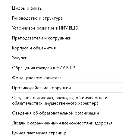
Цифры и факты
Лице
Руководство и структура
Довуз
Устойчивое развитие в НИУ ВШЭ
Олим
Преподаватели и сотрудники
Прием
Корпуса и общежития
Вышк
Закупки
Прием
Обращения граждан в НИУ ВШЭ
Аспир
Фонд целевого капитала
Допол
Противодействие коррупции
Центр
Сведения о доходах, расходах, об имуществе и
Бизне
обязательствах имущественного характера
Образ
Сведения об образовательной организации
Обрат
Людям с ограниченными возможностями здоровья
Единая платежная страница