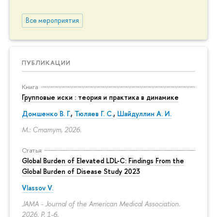
Все мероприятия
ПУБЛИКАЦИИ
Книга
Групповые иски : теория и практика в динамике
Домшенко В. Г.
,
Тюляев Г. С.
,
Шайдуллин А. И.
М.: Статут, 2026.
Статья
Global Burden of Elevated LDL-C: Findings From the
Global Burden of Disease Study 2023
Vlassov V.
JAMA - Journal of the American Medical Association.
2026.
P. 1-6.