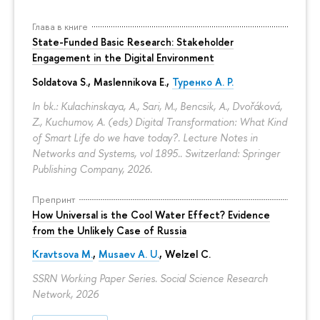
Глава в книге
State-Funded Basic Research: Stakeholder
Engagement in the Digital Environment
Soldatova S., Maslennikova E.,
Туренко А. Р.
In bk.: Kulachinskaya, A., Sari, M., Bencsik, A., Dvořáková,
Z., Kuchumov, A. (eds) Digital Transformation: What Kind
of Smart Life do we have today?. Lecture Notes in
Networks and Systems, vol 1895.. Switzerland: Springer
Publishing Company, 2026.
Препринт
How Universal is the Cool Water Effect? Evidence
from the Unlikely Case of Russia
Kravtsova M.
,
Musaev A. U.
,
Welzel C.
SSRN Working Paper Series. Social Science Research
Network, 2026