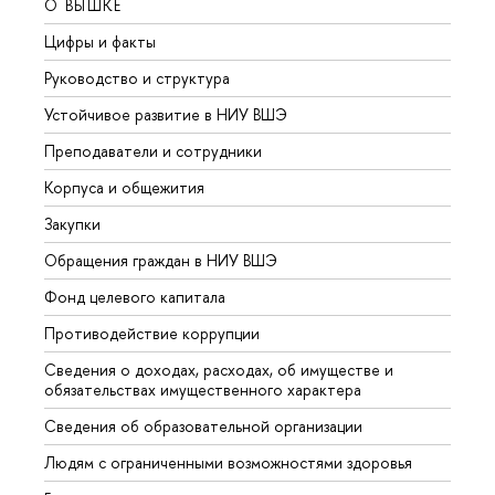
О ВЫШКЕ
ОБР
Цифры и факты
Лице
Руководство и структура
Довуз
Устойчивое развитие в НИУ ВШЭ
Олим
Преподаватели и сотрудники
Прием
Корпуса и общежития
Вышк
Закупки
Прием
Обращения граждан в НИУ ВШЭ
Аспир
Фонд целевого капитала
Допол
Противодействие коррупции
Центр
Сведения о доходах, расходах, об имуществе и
Бизне
обязательствах имущественного характера
Образ
Сведения об образовательной организации
Обрат
Людям с ограниченными возможностями здоровья