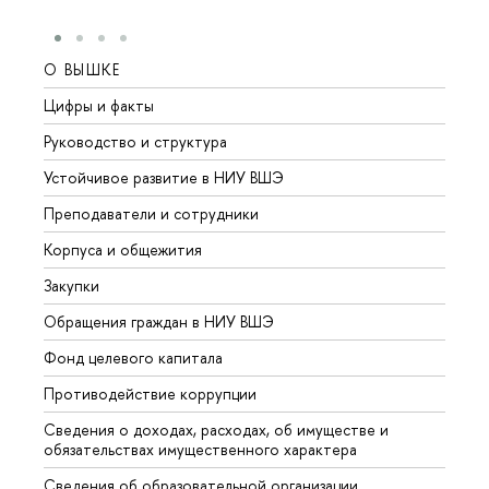
О ВЫШКЕ
ОБР
Цифры и факты
Лице
Руководство и структура
Довуз
Устойчивое развитие в НИУ ВШЭ
Олим
Преподаватели и сотрудники
Прием
Корпуса и общежития
Вышк
Закупки
Прием
Обращения граждан в НИУ ВШЭ
Аспир
Фонд целевого капитала
Допол
Противодействие коррупции
Центр
Сведения о доходах, расходах, об имуществе и
Бизне
обязательствах имущественного характера
Образ
Сведения об образовательной организации