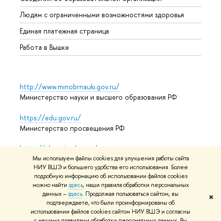
Обрат
Людям с ограниченными возможностями здоровья
Единая платежная страница
Работа в Вышке
http://www.minobrnauki.gov.ru/
Министерство науки и высшего образования РФ
https://edu.gov.ru/
Министерство просвещения РФ
https://elearning.hse.ru/mooc
Массовые открытые онлайн-курсы
Мы используем файлы cookies для улучшения работы сайта
НИУ ВШЭ и большего удобства его использования. Более
подробную информацию об использовании файлов cookies
можно найти
здесь
, наши правила обработки персональных
данных –
здесь
. Продолжая пользоваться сайтом, вы
© НИУ ВШЭ 1993–2026
Адреса и контакты
Условия
✖
подтверждаете, что были проинформированы об
использования материалов
Политика конфиденциальности
использовании файлов cookies сайтом НИУ ВШЭ и согласны
Карта сайта
с нашими правилами обработки персональных данных. Вы