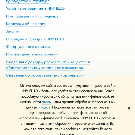
Руководство и структура
Дов
Устойчивое развитие в НИУ ВШЭ
Ол
Преподаватели и сотрудники
При
Корпуса и общежития
Вы
Закупки
При
Обращения граждан в НИУ ВШЭ
Ас
Фонд целевого капитала
До
Противодействие коррупции
Цен
Сведения о доходах, расходах, об имуществе и
Би
обязательствах имущественного характера
Об
Сведения об образовательной организации
Обр
Людям с ограниченными возможностями здоровья
Мы используем файлы cookies для улучшения работы сайта
Единая платежная страница
НИУ ВШЭ и большего удобства его использования. Более
подробную информацию об использовании файлов cookies
Работа в Вышке
можно найти
здесь
, наши правила обработки персональных
данных –
здесь
. Продолжая пользоваться сайтом, вы
✖
Редактору
подтверждаете, что были проинформированы об
© НИУ ВШЭ 1993–2026
Адреса и контакты
Условия использования
использовании файлов cookies сайтом НИУ ВШЭ и согласны
с нашими правилами обработки персональных данных. Вы
материалов
Политика конфиденциальности
Карта сайта
можете отключить файлы cookies в настройках Вашего
Шрифты HSE Sans и HSE Slab разработаны в
Школе дизайна НИУ ВШЭ
браузера.