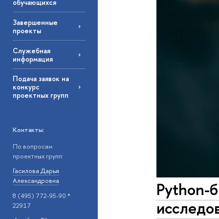
обучающихся
Завершенные
проекты
Служебная
информация
Подача заявок на
конкурс
проектных групп
Контакты:
По вопросам
проектных групп:
Гасилова Дарья
Александровна
Python-
8 (495) 772-95-90 *
исследов
22917