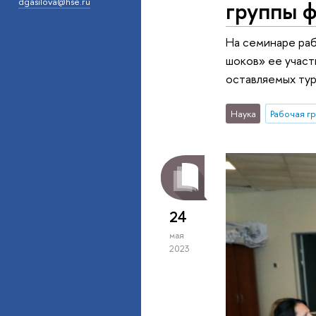
группы ф
dgasilova@hse.ru
На семинаре раб
шоков» ее участ
оставляемых тур
Наука
24
мая
2023