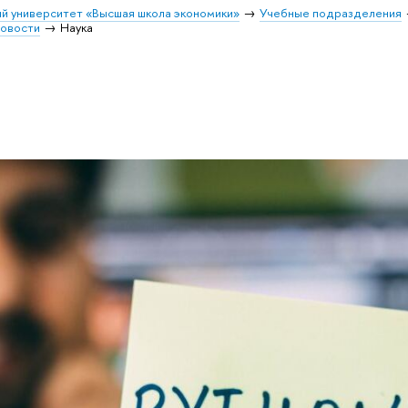
й университет «Высшая школа экономики»
Учебные подразделения
овости
Наука