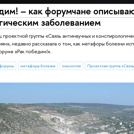
дим! – как форумчане описыва
огическим заболеванием
ц проектной группы «Связь антинаучных и конспирологиче
иян», недавно рассказала о том, как метафоры болезни ис
оруме «Рак победим!».
-форумы
метафоры болезни
онкология