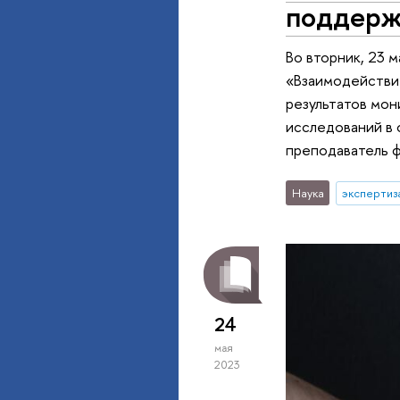
поддерж
Во вторник, 23 м
«Взаимодействие
результатов мон
исследований в 
преподаватель ф
Наука
экспертиз
24
мая
2023