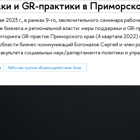
ки и GR-практики в Приморск
ая 2023 г., в рамках 9-го, заключительного семинара рабо
 бизнеса и региональной власти: меры поддержки и GR-п
иторинга GR-практик Приморского края (4 квартала 2022
области бизнес-коммуникаций Богомазов Сергей и член ра
акультета социальных наук/департамента политики и упр
а
Рабочая группа «Взаимодействие бизнеса и региональной власти: меры поддержки и GR-практики»