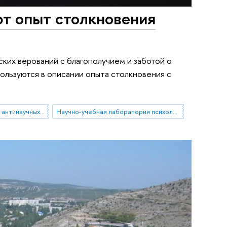
ют опыт столкновения
ских верований с благополучием и заботой о
пользуются в описании опыта столкновения с
Проектная группа «Связь антинаучных и конспирологических верований с благополучием и заботой о здоровье у россиян»
Научно-учебная лаборатория психологии социального неравенства