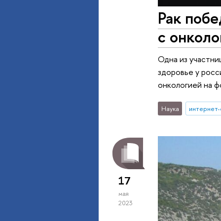
Рак побе
с онкол
Одна из участни
здоровье у росс
онкологией на ф
Наука
интернет
17
мая
2023