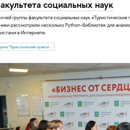
акультета социальных наук
очей группы факультета социальных наук «Туристические
ники рассмотрели несколько Python-библиотек для анализ
истами в Интернете.
Рабочая группа "Туристические практики населения под воздействием внешних шоков: возможности и ограничения изучения опросными и не-опросными методами"