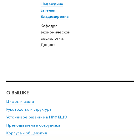
Надеждина
Евгения
Владимировна
Кафедра
экономической
социологии:
Доцент
О ВЫШКЕ
ОБ
Цифры и факты
Ли
Руководство и структура
Дов
Устойчивое развитие в НИУ ВШЭ
Ол
Преподаватели и сотрудники
При
Корпуса и общежития
Вы