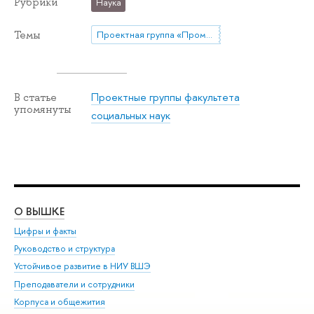
Рубрики
Наука
Темы
Проектная группа «Промысловая охота в современной России»
Проектные группы факультета
В статье
упомянуты
социальных наук
О ВЫШКЕ
ОБ
Цифры и факты
Ли
Руководство и структура
Дов
Устойчивое развитие в НИУ ВШЭ
Ол
Преподаватели и сотрудники
При
Корпуса и общежития
Вы