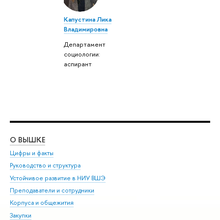
Капустина Лика
Владимировна
Департамент
социологии:
аспирант
О ВЫШКЕ
ОБ
Цифры и факты
Ли
Руководство и структура
Дов
Устойчивое развитие в НИУ ВШЭ
Ол
Преподаватели и сотрудники
При
Корпуса и общежития
Вы
Закупки
При