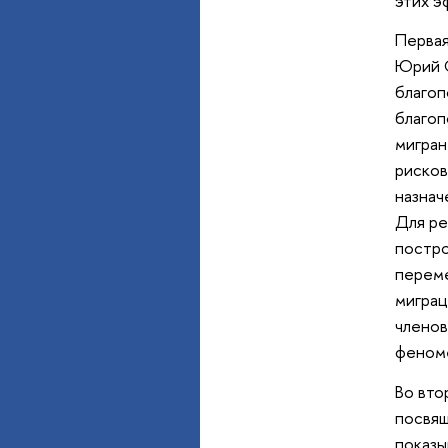
этих э
Первая
Юрий С
благоп
благоп
мигран
рисков
назнач
Для ре
постро
переме
миграц
членов
феноме
Во вто
посвящ
показы