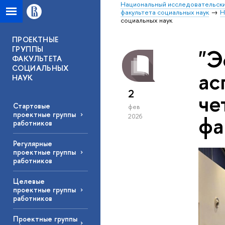
Национальный исследовательски
факультета социальных наук
Н
социальных наук
ПРОЕКТНЫЕ
ГРУППЫ
"Э
ФАКУЛЬТЕТА
СОЦИАЛЬНЫХ
ас
НАУК
2
че
Стартовые
фев
проектные группы
фа
2026
работников
Регулярные
проектные группы
работников
Целевые
проектные группы
работников
Проектные группы