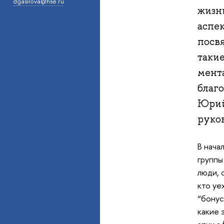
dgasilova@hse.ru
жизн
аспек
посв
такие
мент
благ
Юрий
руко
В нача
группы
люди, 
кто уе
“бонус
какие 