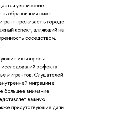
дается увеличение
вень образования ниже.
игрант проживает в городе
ажный аспект, влияющий на
воренность соседством.
.
сующие их вопросы.
х исследований эффекта
вье мигрантов. Слушателей
внутренней миграции в
се большее внимание
едставляет важную
Также присутствующие дали