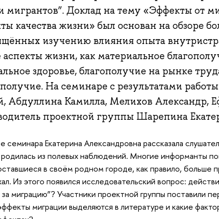
и мигрантов”. Доклад на тему «Эффекты от м
ты качества жизни» был основан на обзоре бол
ящённых изучению влияния опыта внутристр
 аспекты жизни, как материальное благополу
альное здоровье, благополучие на рынке труд
ополучие. На семинаре с результатами работ
, Абдуллина Камилла, Мелихов Александр, Е
водитель проектной группы Шарепина Екате
ле семинара Екатерина Александровна рассказала слушате
 родилась из полевых наблюдений. Многие информанты пов
оставшиеся в своём родном городе, как правило, больше п
хал. Из этого появился исследовательский вопрос: действ
 за миграцию”? Участники проектной группы поставили п
эффекты миграции выделяются в литературе и какие факто