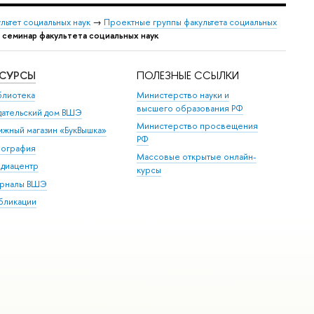
льтет социальных наук
→
Проектные группы факультета социальных
 семинар факультета социальных наук
ЕСУРСЫ
ПОЛЕЗНЫЕ ССЫЛКИ
блиотека
Министерство науки и
высшего образования РФ
дательский дом ВШЭ
Министерство просвещения
ижный магазин «БукВышка»
РФ
пография
Массовые открытые онлайн-
диацентр
курсы
рналы ВШЭ
бликации