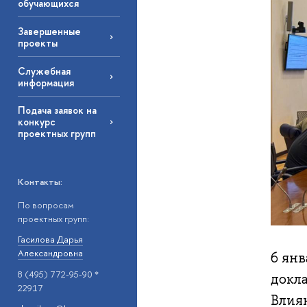
обучающихся
Завершенные
проекты
Служебная
информация
Подача заявок на
конкурс
проектных групп
Контакты:
По вопросам
проектных групп:
Гасилова Дарья
Александровна
6 ян
8 (495) 772-95-90 *
докл
22917
Влия