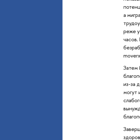
потенц
а мигр
трудоу
реже у
часов.
безраб
mover»
Затем 
благоп
из-за 
могут 
слабог
вынужд
благоп
Заверш
здоров