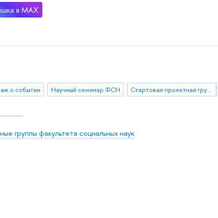
аж о событии
Научный семинар ФСН
Стартовая проектная группа "Бонус за миграцию? Влияние опыта внутристрановой миграции на разные аспекты качества жизни мигрантов"
ные группы факультета социальных наук