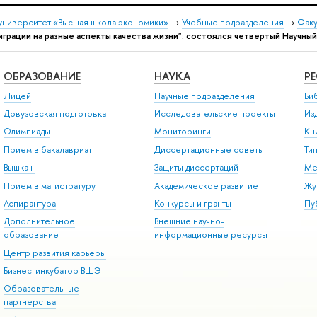
университет «Высшая школа экономики»
→
Учебные подразделения
→
Факу
грации на разные аспекты качества жизни": состоялся четвертый Научный
ОБРАЗОВАНИЕ
НАУКА
Р
Лицей
Научные подразделения
Би
Довузовская подготовка
Исследовательские проекты
Из
Олимпиады
Мониторинги
Кн
Прием в бакалавриат
Диссертационные советы
Ти
Вышка+
Защиты диссертаций
Ме
Прием в магистратуру
Академическое развитие
Жу
Аспирантура
Конкурсы и гранты
Пу
Дополнительное
Внешние научно-
образование
информационные ресурсы
Центр развития карьеры
Бизнес-инкубатор ВШЭ
Образовательные
партнерства