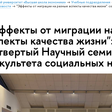
й университет «Высшая школа экономики»
Учебные подразделения
овости
"Эффекты от миграции на разные аспекты качества жизни": 
ффекты от миграции н
пекты качества жизни"
твертый Научный сем
культета социальных 