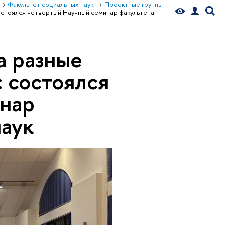
Факультет социальных наук
Проектные группы
состоялся четвертый Научный семинар факультета
а разные
: состоялся
инар
наук