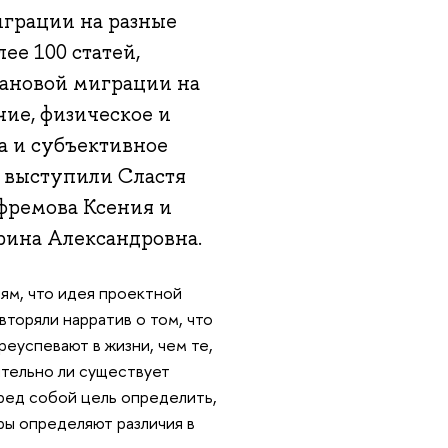
играции на разные
ее 100 статей,
ановой миграции на
чие, физическое и
а и субъективное
ы выступили Сластя
фремова Ксения и
рина Александровна.
лям, что идея проектной
торяли нарратив о том, что
реуспевают в жизни, чем те,
ительно ли существует
еред собой цель определить,
ры определяют различия в