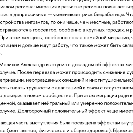
иалом региона: миграция в развитые регионы повышает в
ация в депрессивные — увеличивает риск безработицы. Ч
стройства мигрантов, то они чаще, чем местные, работаю
страиваются в госсектор, особенно в крупных городах, и
 При этом женщины, особенно после семейной миграции, 
отицей и дольше ищут работу, что также может быть связ
.
Мелихов Александр выступил с докладом об эффектах ми
олучие. После переезда может происходить снижение су
депривации, неоправданных ожиданий и институционально
испытывать трудности с адаптацией в связи с отсутствием
о доверия в новом сообществе. При этом миграция ради в
енной, оказывает нейтральный или умеренно положитель
олучие. Долгосрочный положительный эффект чаще имеет
ающая часть выступления была посвящена эффектам внут
ье (ментальное, физическое и общее здоровье). Ефремов