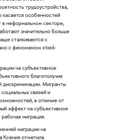
ероятность трудоустройства,
то касается особенностей
т в неформальном секторе,
 работают значительно больше
чаще сталкиваются с
ано с феноменом «tied-
грации на субъективное
бъективного благополучия
й дискриминации. Мигранты
 социальных связей и
озможностей, в отличие от
ный эффект на субъективное
 рабочая миграция.
ренней миграции на
а Ксения отметила