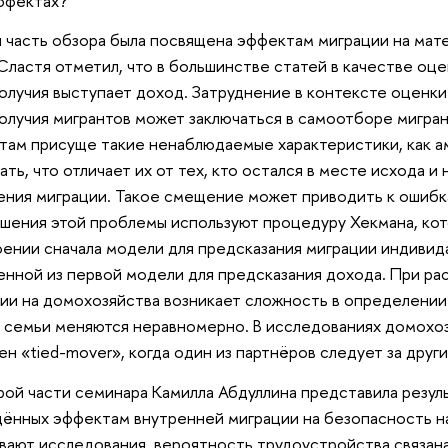
ффектах?
 часть обзора была посвящена эффектам миграции на мат
ластя отметил, что в большинстве статей в качестве оц
олучия выступает доход. Затруднение в контексте оценк
олучия мигрантов может заключаться в самоотборе мигран
там присуще такие ненаблюдаемые характеристики, как а
ать, что отличает их от тех, кто остался в месте исхода и
ения миграции. Такое смещение может приводить к ошибк
шения этой проблемы используют процедуру Хекмана, кот
ении сначала модели для предсказания миграции индивида
нной из первой модели для предсказания дохода. При ра
ии на домохозяйства возникает сложность в определении
 семьи меняются неравномерно. В исследованиях домохо
н «tied-mover», когда один из партнёров следует за друг
рой части семинара Камилла Абдуллина представила резул
ённых эффектам внутренней миграции на безопасность на
вают исследования, вероятность трудоустройства связан