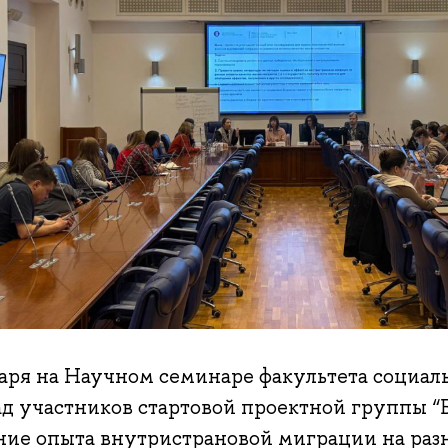
варя на Научном семинаре факультета социал
ад участников стартовой проектной группы “
ние опыта внутристрановой миграции на разн