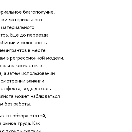
ериальное благополучие.
енки материального
и материального
тов. Ещё до переезда
мбиции и склонность
 немигрантов в месте
ам в регрессионной модели.
орая заключается в
, а затем использовании
ссмотрении влиянии
 эффекта, ведь доходы
зяйств может наблюдаться
им без работы.
ьтаты обзора статей,
 рынке труда. Как
а с экономическим