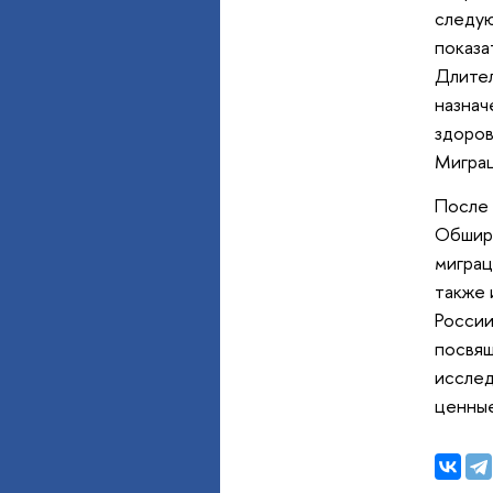
следую
показа
Длител
назнач
здоров
Миграц
После 
Обширн
миграц
также 
России
посвящ
исслед
ценные