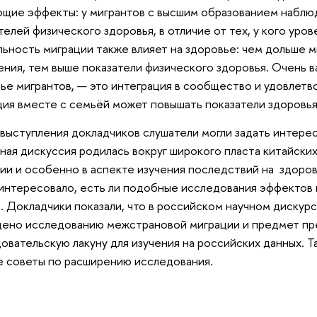
щие эффекты: у мигрантов с высшим образованием наблю
телей физического здоровья, в отличие от тех, у кого уро
ьность миграции также влияет на здоровье: чем дольше м
ения, тем выше показатели физического здоровья. Очень в
ье мигрантов, — это интеграция в сообщество и удовлет
ия вместе с семьёй может повышать показатели здоровья
выступления докладчиков слушатели могли задать интере
ая дискуссия родилась вокруг широкого пласта китайски
ии и особенно в аспекте изучения последствий на здоро
интересовало, есть ли подобные исследования эффектов 
. Докладчики показали, что в российском научном дискур
ено исследованию межстрановой миграции и предмет пр
овательскую лакуну для изучения на российских данных. 
 советы по расширению исследования.