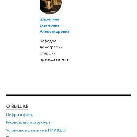
Шарепина
Екатерина
Александровна
Кафедра
демографии:
старший
преподаватель
О ВЫШКЕ
ОБ
Цифры и факты
Ли
Руководство и структура
Дов
Устойчивое развитие в НИУ ВШЭ
Ол