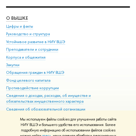
О ВЫШКЕ
ОБ
Цифры и факты
Ли
Руководство и структура
Дов
Устойчивое развитие в НИУ ВШЭ
Ол
Преподаватели и сотрудники
При
Корпуса и общежития
Вы
Закупки
При
Обращения граждан в НИУ ВШЭ
Ас
Фонд целевого капитала
До
Противодействие коррупции
Цен
Сведения о доходах, расходах, об имуществе и
Би
обязательствах имущественного характера
Об
Сведения об образовательной организации
Обр
Людям с ограниченными возможностями здоровья
Мы используем файлы cookies для улучшения работы сайта
Единая платежная страница
НИУ ВШЭ и большего удобства его использования. Более
подробную информацию об использовании файлов cookies
Работа в Вышке
можно найти
здесь
, наши правила обработки персональных