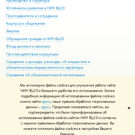
Руководство и структура
Дов
Устойчивое развитие в НИУ ВШЭ
Ол
Преподаватели и сотрудники
При
Корпуса и общежития
Вы
Закупки
При
Обращения граждан в НИУ ВШЭ
Ас
Фонд целевого капитала
До
Противодействие коррупции
Цен
Сведения о доходах, расходах, об имуществе и
Би
обязательствах имущественного характера
Об
Сведения об образовательной организации
Обр
Людям с ограниченными возможностями здоровья
Мы используем файлы cookies для улучшения работы сайта
Единая платежная страница
НИУ ВШЭ и большего удобства его использования. Более
подробную информацию об использовании файлов cookies
Работа в Вышке
можно найти
здесь
, наши правила обработки персональных
данных –
здесь
. Продолжая пользоваться сайтом, вы
✖
Редактору
подтверждаете, что были проинформированы об
© НИУ ВШЭ 1993–2026
Адреса и контакты
Условия использования
использовании файлов cookies сайтом НИУ ВШЭ и согласны
с нашими правилами обработки персональных данных. Вы
материалов
Политика конфиденциальности
Карта сайта
можете отключить файлы cookies в настройках Вашего
Шрифты HSE Sans и HSE Slab разработаны в
Школе дизайна НИУ ВШЭ
браузера.