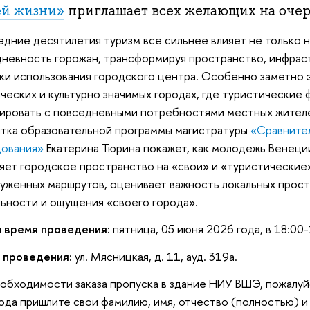
ей жизни»
приглашает всех желающих на очер
едние десятилетия туризм все сильнее влияет не только н
невность горожан, трансформируя пространство, инфраст
ки использования городского центра. Особенно заметно э
ческих и культурно значимых городах, где туристические
ировать с повседневными потребностями местных жителе
тка образовательной программы магистратуры
«Сравните
дования»
Екатерина Тюрина покажет, как молодежь Венеци
яет городское пространство на «свои» и «туристические»
уженных маршрутов, оценивает важность локальных прос
ьности и ощущения «своего города».
и время проведения:
пятница, 05 июня 2026 года, в 18:00-
 проведения:
ул. Мясницкая, д. 11, ауд. 319а.
обходимости заказа пропуска в здание НИУ ВШЭ, пожалуй
ода пришлите свои фамилию, имя, отчество (полностью) и