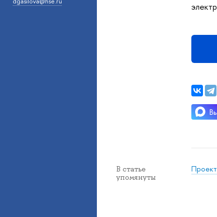
dgasilova@hse.ru
элект
Проект
В статье
упомянуты