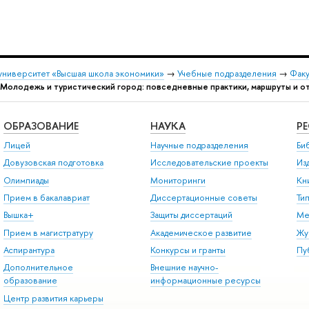
университет «Высшая школа экономики»
→
Учебные подразделения
→
Факу
Молодежь и туристический город: повседневные практики, маршруты и о
ОБРАЗОВАНИЕ
НАУКА
Р
Лицей
Научные подразделения
Би
Довузовская подготовка
Исследовательские проекты
Из
Олимпиады
Мониторинги
Кн
Прием в бакалавриат
Диссертационные советы
Ти
Вышка+
Защиты диссертаций
Ме
Прием в магистратуру
Академическое развитие
Жу
Аспирантура
Конкурсы и гранты
Пу
Дополнительное
Внешние научно-
образование
информационные ресурсы
Центр развития карьеры