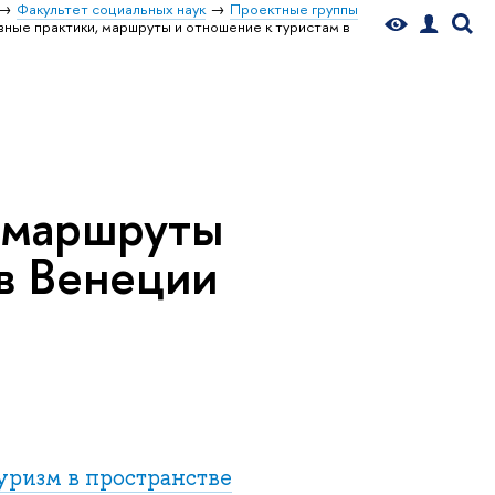
Факультет социальных наук
Проектные группы
ные практики, маршруты и отношение к туристам в
 маршруты
 в Венеции
уризм в пространстве