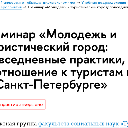
й университет «Высшая школа экономики»
Учебные подразделения
ероприятия
Семинар «Молодежь и туристический город: повседнев
минар «Молодежь и
ристический город:
вседневные практики,
отношение к туристам
Санкт-Петербурге»
приятие завершено
ктная группа
факультета социальных наук
«Т