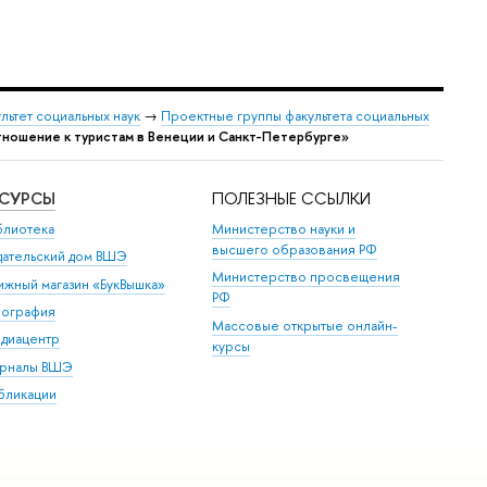
льтет социальных наук
→
Проектные группы факультета социальных
тношение к туристам в Венеции и Санкт-Петербурге»
ЕСУРСЫ
ПОЛЕЗНЫЕ ССЫЛКИ
блиотека
Министерство науки и
высшего образования РФ
дательский дом ВШЭ
Министерство просвещения
ижный магазин «БукВышка»
РФ
пография
Массовые открытые онлайн-
диацентр
курсы
рналы ВШЭ
бликации