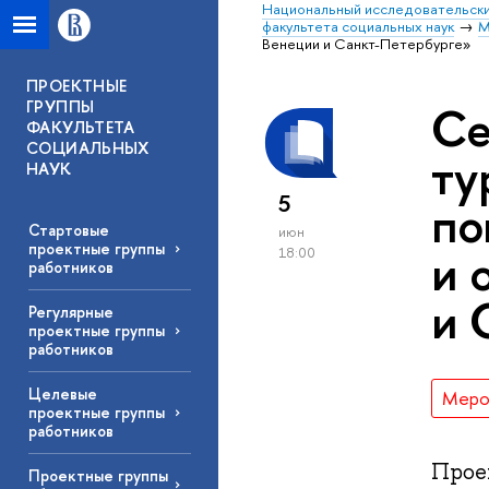
Национальный исследовательски
факультета социальных наук
М
Венеции и Санкт-Петербурге»
ПРОЕКТНЫЕ
ГРУППЫ
Се
ФАКУЛЬТЕТА
СОЦИАЛЬНЫХ
ту
НАУК
5
по
Стартовые
июн
проектные группы
и 
18:00
работников
и 
Регулярные
проектные группы
работников
Целевые
Меро
проектные группы
работников
Прое
Проектные группы