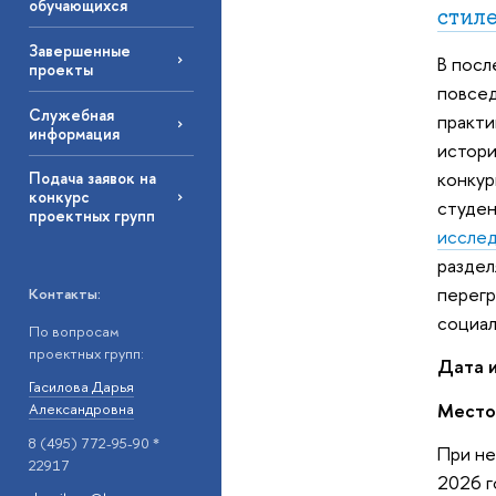
обучающихся
стил
Завершенные
В посл
проекты
повсед
Служебная
практи
информация
истори
конкур
Подача заявок на
конкурс
студен
проектных групп
иссле
раздел
перегр
Контакты:
социал
По вопросам
проектных групп:
Дата 
Гасилова Дарья
Место
Александровна
8 (495) 772-95-90 *
При не
22917
2026 г