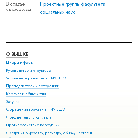
Проектные группы факультета
В статье
упомянуты
социальных наук
О ВЫШКЕ
ОБ
Цифры и факты
Ли
Руководство и структура
Дов
Устойчивое развитие в НИУ ВШЭ
Ол
Преподаватели и сотрудники
При
Корпуса и общежития
Вы
Закупки
При
Обращения граждан в НИУ ВШЭ
Ас
Фонд целевого капитала
До
Противодействие коррупции
Цен
Сведения о доходах, расходах, об имуществе и
Би