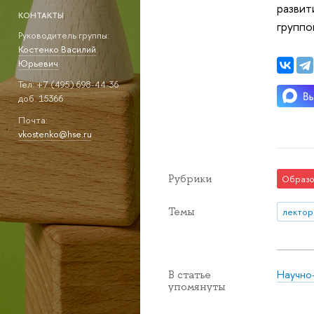
развит
КОНТАКТЫ
группо
Руководитель группы:
Костенко Василий
Юрьевич
Тел: +7 (495) 698-44-36
доб. 15366
Почта:
vkostenko@hse.ru
Рубрики
Образо
Темы
лектор
Научно
В статье
упомянуты