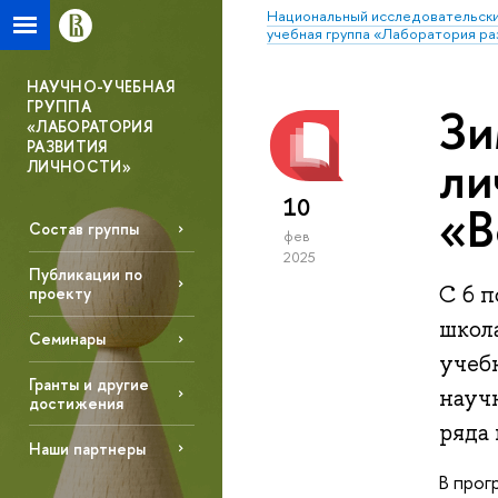
Национальный исследовательски
учебная группа «Лаборатория ра
НАУЧНО-УЧЕБНАЯ
ГРУППА
Зи
«ЛАБОРАТОРИЯ
РАЗВИТИЯ
ли
ЛИЧНОСТИ»
10
«В
Состав группы
фев
2025
Публикации по
С 6 п
проекту
школ
Семинары
учеб
Гранты и другие
науч
достижения
ряда
Наши партнеры
В прог