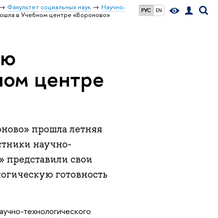
Факультет социальных наук
Научно-
РУС
EN
рошла в Учебном центре «Вороново»
ию
ном центре
роново» прошла летняя
стники научно-
» представили свои
логическую готовность
научно-технологического