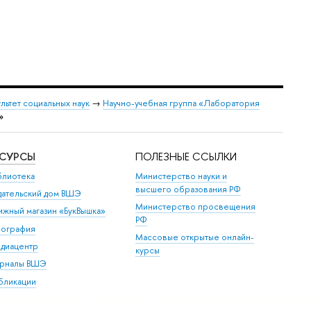
льтет социальных наук
→
Научно-учебная группа «Лаборатория
»
ЕСУРСЫ
ПОЛЕЗНЫЕ ССЫЛКИ
блиотека
Министерство науки и
высшего образования РФ
дательский дом ВШЭ
Министерство просвещения
ижный магазин «БукВышка»
РФ
пография
Массовые открытые онлайн-
диацентр
курсы
рналы ВШЭ
бликации