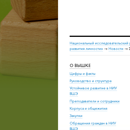
Национальный исследовательский 
развития личности»
→
Новости
→
О ВЫШКЕ
Цифры и факты
Руководство и структура
Устойчивое развитие в НИУ
ВШЭ
Преподаватели и сотрудники
Корпуса и общежития
Закупки
Обращения граждан в НИУ
ВШЭ