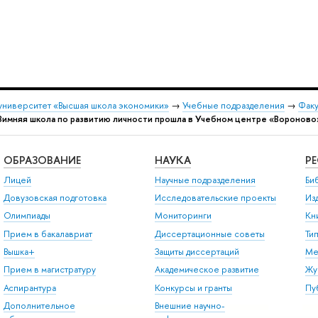
университет «Высшая школа экономики»
→
Учебные подразделения
→
Факу
Зимняя школа по развитию личности прошла в Учебном центре «Вороново
ОБРАЗОВАНИЕ
НАУКА
Р
Лицей
Научные подразделения
Би
Довузовская подготовка
Исследовательские проекты
Из
Олимпиады
Мониторинги
Кн
Прием в бакалавриат
Диссертационные советы
Ти
Вышка+
Защиты диссертаций
Ме
Прием в магистратуру
Академическое развитие
Жу
Аспирантура
Конкурсы и гранты
Пу
Дополнительное
Внешние научно-