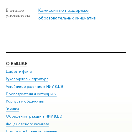
Комиссия по поддержке
В статье
упомянуты
образовательных инициатив
О ВЫШКЕ
ОБ
Цифры и факты
Ли
Руководство и структура
Дов
Устойчивое развитие в НИУ ВШЭ
Ол
Преподаватели и сотрудники
При
Корпуса и общежития
Вы
Закупки
При
Обращения граждан в НИУ ВШЭ
Ас
Фонд целевого капитала
До
Противодействие коррупции
Цен