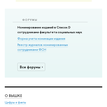
ФОРУМЫ
Номинирование изданий в Список D
сотрудниками факультета социальных наук
Форма учета номинации издания
Реестр журналов номинированных
сотрудниками ФСН
Все форумы
О ВЫШКЕ
ОБ
Цифры и факты
Ли