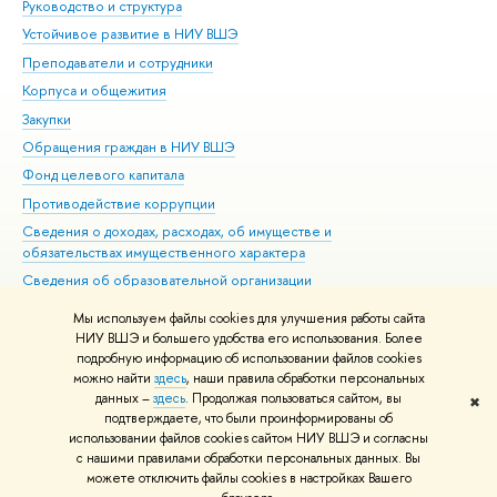
Руководство и структура
Дов
Устойчивое развитие в НИУ ВШЭ
Ол
Преподаватели и сотрудники
При
Корпуса и общежития
Вы
Закупки
При
Обращения граждан в НИУ ВШЭ
Ас
Фонд целевого капитала
До
Противодействие коррупции
Цен
Сведения о доходах, расходах, об имуществе и
Би
обязательствах имущественного характера
Об
Сведения об образовательной организации
Обр
Людям с ограниченными возможностями здоровья
Мы используем файлы cookies для улучшения работы сайта
Единая платежная страница
НИУ ВШЭ и большего удобства его использования. Более
подробную информацию об использовании файлов cookies
Работа в Вышке
можно найти
здесь
, наши правила обработки персональных
данных –
здесь
. Продолжая пользоваться сайтом, вы
✖
Редактору
подтверждаете, что были проинформированы об
© НИУ ВШЭ 1993–2026
Адреса и контакты
Условия использования
использовании файлов cookies сайтом НИУ ВШЭ и согласны
с нашими правилами обработки персональных данных. Вы
материалов
Политика конфиденциальности
Карта сайта
можете отключить файлы cookies в настройках Вашего
Шрифты HSE Sans и HSE Slab разработаны в
Школе дизайна НИУ ВШЭ