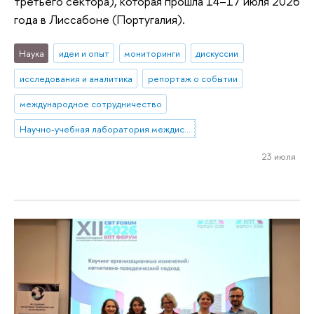
третьего сектора), которая прошла 14–17 июля 2026
года в Лиссабоне (Португалия).
Наука
идеи и опыт
мониторинги
дискуссии
исследования и аналитика
репортаж о событии
международное сотрудничество
Научно-учебная лаборатория междисциплинарных исследований некоммерческого сектора
23 июля