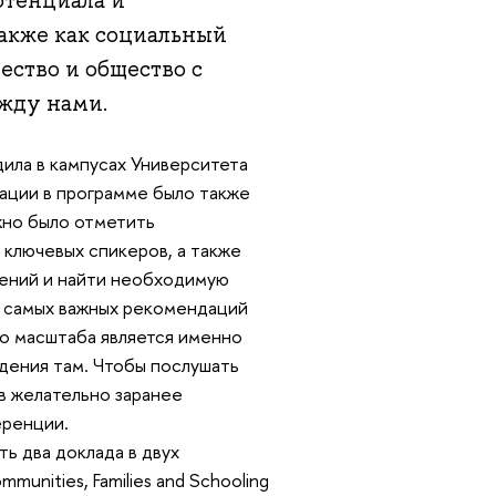
отенциала и
также как социальный
ество и общество с
жду нами.
ила в кампусах Университета
гации в программе было также
жно было отметить
 ключевых спикеров, а также
лений и найти необходимую
из самых важных рекомендаций
о масштаба является именно
дения там. Чтобы послушать
в желательно заранее
еренции.
ть два доклада в двух
munities, Families and Schooling