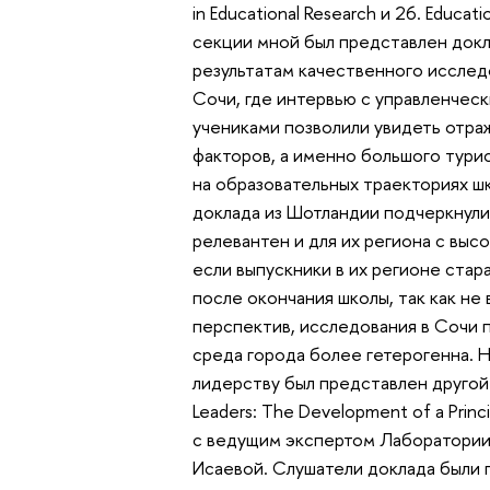
in Educational Research и 26. Educati
секции мной был представлен докл
результатам качественного исслед
Сочи, где интервью с управленчес
учениками позволили увидеть отра
факторов, а именно большого тури
на образовательных траекториях ш
доклада из Шотландии подчеркнули
релевантен и для их региона с выс
если выпускники в их регионе стара
после окончания школы, так как не
перспектив, исследования в Сочи п
среда города более гетерогенна. 
лидерству был представлен другой 
Leaders: The Development of a Prin
с ведущим экспертом Лаборатории
Исаевой. Слушатели доклада были