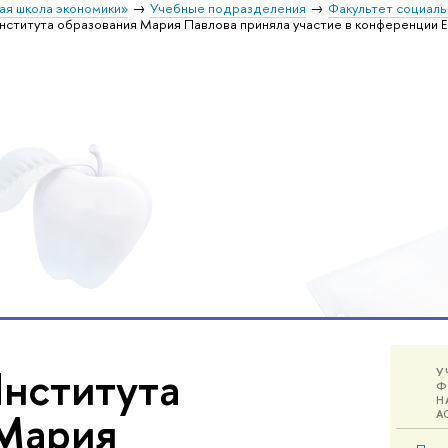
ая школа экономики»
Учебные подразделения
Факультет социал
нститута образования Мария Павлова приняла участие в конференции E
нститута
У
Ф
Н
 Мария
А