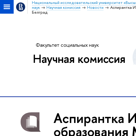
Национальный исследовательский университет «Высш
наук
Научная комиссия
Новости
Аспирантка И
Белград
Факультет социальных наук
Научная комиссия
Аспирантка И
образования