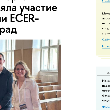
Подр
яла участие
~
ии ECER-
Межд
ассо
инст
град
госу
управ
Сайт 
Ново
Ф
Номи
изда
сотр
факу
соци
Форм