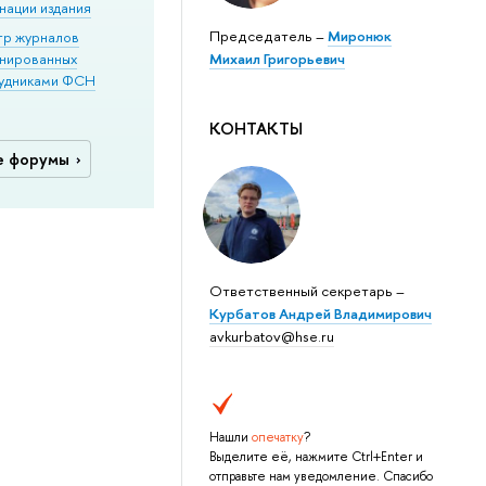
нации издания
Председатель –
Миронюк
тр журналов
нированных
Михаил Григорьевич
удниками ФСН
КОНТАКТЫ
е форумы
Ответственный секретарь –
Курбатов Андрей Владимирович
avkurbatov@hse.ru
Нашли
опечатку
?
Выделите её, нажмите Ctrl+Enter и
отправьте нам уведомление. Спасибо