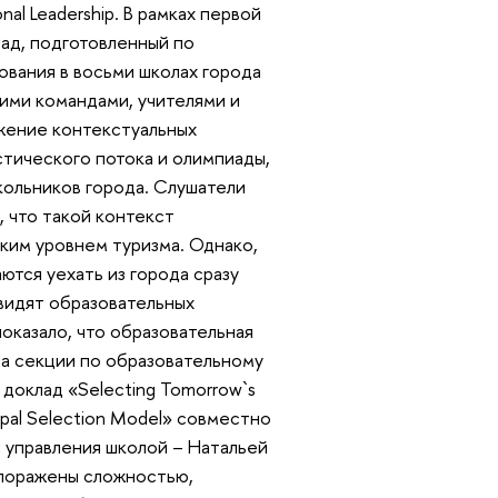
onal Leadership. В рамках первой
ад, подготовленный по
ования в восьми школах города
кими командами, учителями и
жение контекстуальных
стического потока и олимпиады,
кольников города. Слушатели
, что такой контекст
оким уровнем туризма. Однако,
ются уехать из города сразу
 видят образовательных
оказало, что образовательная
На секции по образовательному
доклад «Selecting Tomorrow`s
cipal Selection Model» совместно
 управления школой – Натальей
 поражены сложностью,