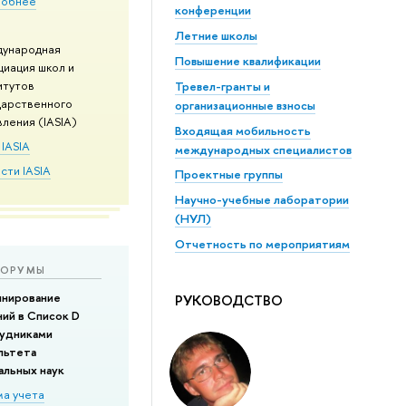
обнее
конференции
Летние школы
ународная
Повышение квалификации
циация школ и
итутов
Тревел-гранты и
дарственного
организационные взносы
ления (IASIA)
Входящая мобильность
IASIA
международных специалистов
сти IASIA
Проектные группы
Научно-учебные лаборатории
(НУЛ)
Отчетность по мероприятиям
ОРУМЫ
нирование
РУКОВОДСТВО
ний в Список D
удниками
льтета
альных наук
а учета