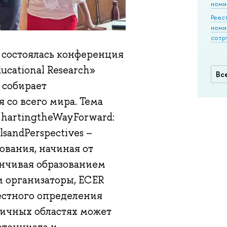
номи
Реес
номи
сотр
е состоялась конференция
ucational Research»
Вс
 собирает
 со всего мира. Тема
ChartingtheWayForward:
alsandPerspectives –
вания, начиная от
анчивая образованием
и организаторы, ECER
естного определения
зличных областях может