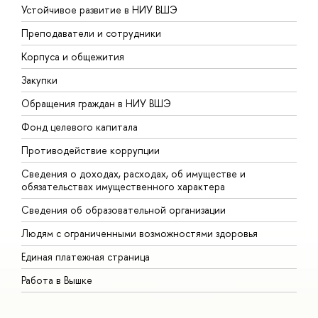
Устойчивое развитие в НИУ ВШЭ
О
Преподаватели и сотрудники
П
Корпуса и общежития
В
Закупки
П
Обращения граждан в НИУ ВШЭ
А
Фонд целевого капитала
Д
Противодействие коррупции
Ц
Сведения о доходах, расходах, об имуществе и
Б
обязательствах имущественного характера
О
Сведения об образовательной организации
О
Людям с ограниченными возможностями здоровья
Единая платежная страница
Работа в Вышке