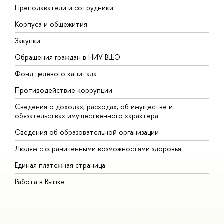
Преподаватели и сотрудники
П
Корпуса и общежития
В
Закупки
П
Обращения граждан в НИУ ВШЭ
А
Фонд целевого капитала
Д
Противодействие коррупции
Ц
Сведения о доходах, расходах, об имуществе и
Б
обязательствах имущественного характера
О
Сведения об образовательной организации
О
Людям с ограниченными возможностями здоровья
Единая платежная страница
Работа в Вышке