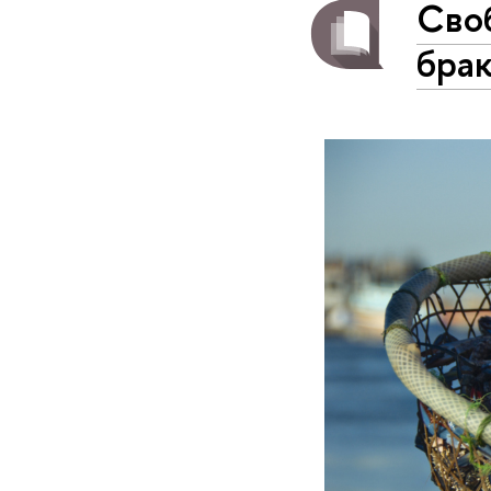
Своб
бра