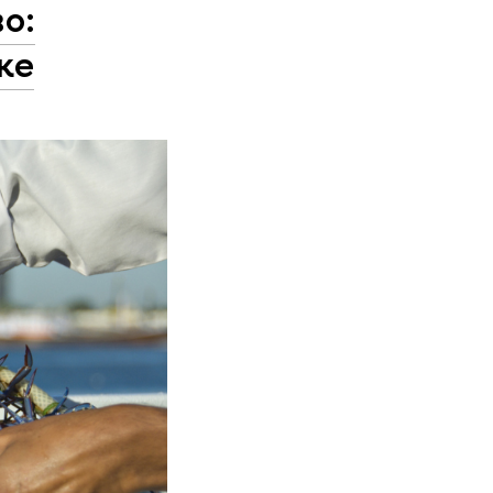
о:
ке