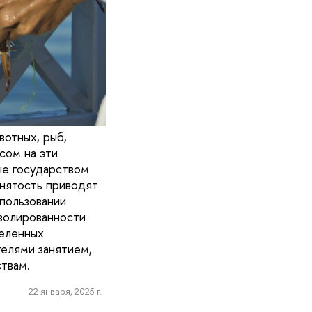
вотных, рыб,
сом на эти
ые государством
анятость приводят
пользовании
изолированности
деленных
елями занятием,
твам.
22 января, 2025 г.