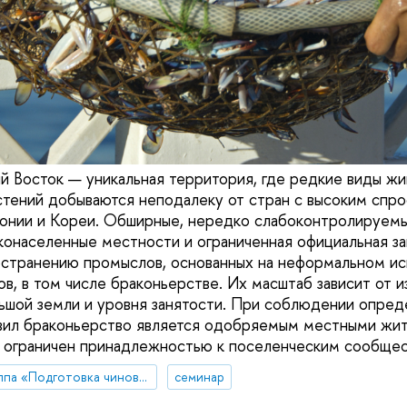
й Восток — уникальная территория, где редкие виды жи
стений добываются неподалеку от стран с высоким спро
понии и Кореи. Обширные, нередко слабоконтролируем
конаселенные местности и ограниченная официальная з
странению промыслов, основанных на неформальном ис
в, в том числе браконьерстве. Их масштаб зависит от 
ьшой земли и уровня занятости. При соблюдении опре
вил браконьерство является одобряемым местными жит
 ограничен принадлежностью к поселенческим сообщес
Рабочая группа «Подготовка чиновников по особым поручениям»
семинар